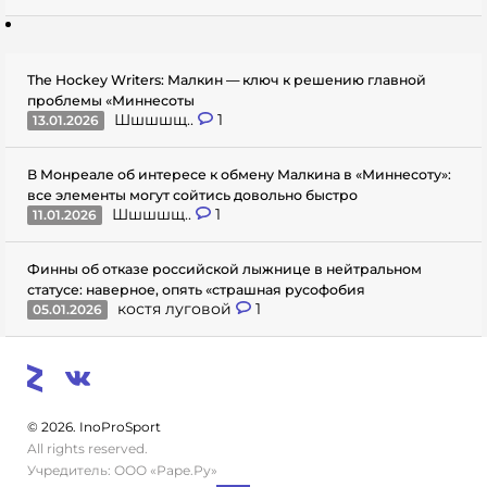
The Hockey Writers: Малкин — ключ к решению главной
проблемы «Миннесоты
Шшшшщ..
1
13.01.2026
В Монреале об интересе к обмену Малкина в «Миннесоту»:
все элементы могут сойтись довольно быстро
Шшшшщ..
1
11.01.2026
Финны об отказе российской лыжнице в нейтральном
статусе: наверное, опять «страшная русофобия
костя луговой
1
05.01.2026
© 2026. InoProSport
All rights reserved.
Учредитель: ООО «Раре.Ру»