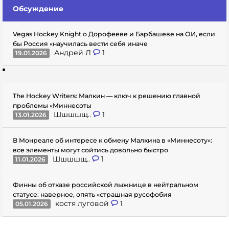
Обсуждение
Vegas Hockey Knight о Дорофееве и Барбашеве на ОИ, если
бы Россия «научилась вести себя иначе
Андрей Л
1
19.01.2026
The Hockey Writers: Малкин — ключ к решению главной
проблемы «Миннесоты
Шшшшщ..
1
13.01.2026
В Монреале об интересе к обмену Малкина в «Миннесоту»:
все элементы могут сойтись довольно быстро
Шшшшщ..
1
11.01.2026
Финны об отказе российской лыжнице в нейтральном
статусе: наверное, опять «страшная русофобия
костя луговой
1
05.01.2026