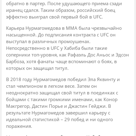
обратно в партер. После удушающего приема сзади
иранец сдался. Таким образом, российский боец
эффектно выиграл свой первый бой в UFC.
Карьера Нурмагомедова в ММА была чрезвычайно
насыщенной. До подписания контракта с UFC он
выступал в различных промоушенах.
Непосредственно в UFC у Хабиба были такие
соперники топ-уровня, как Рафаэль Дос Аньос и Эдсон
Барбоза, хотя фанаты чаще вспоминают о боях, в
которых он защищал титул.
В 2018 году Нурмагомедов победил Эла Яквинту и
стал чемпионом в легком весе. Затем он
неоднократно защищал свой титул в поединках с
бойцами с такими громкими именами, как Конор
Макгрегор, Дастин Порье и Джастин Гейджи. В
результате Нурмагомедов завершил карьеру с
идеальной статистикой – 29 побед и ни одного
поражения.