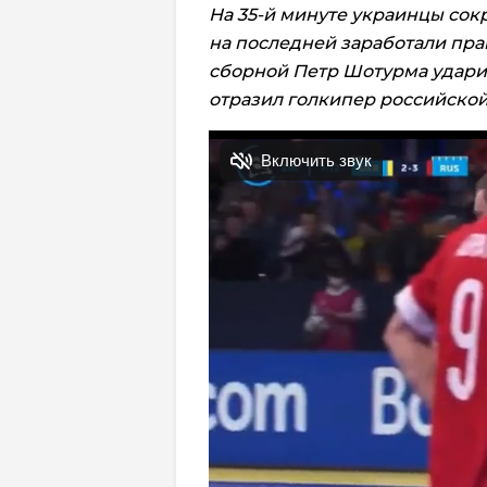
На 35-й минуте украинцы сокр
на последней заработали пра
сборной Петр Шотурма ударил
отразил голкипер российско