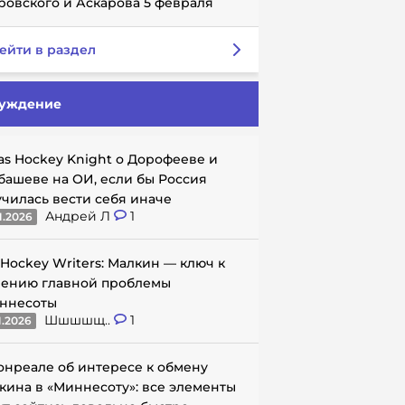
ровского и Аскарова 5 февраля
ейти в раздел
уждение
as Hockey Knight о Дорофееве и
башеве на ОИ, если бы Россия
училась вести себя иначе
Андрей Л
1
1.2026
 Hockey Writers: Малкин — ключ к
ению главной проблемы
ннесоты
Шшшшщ..
1
1.2026
онреале об интересе к обмену
кина в «Миннесоту»: все элементы