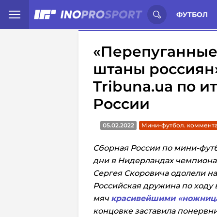
Иностранцы о спорте России:
С
ФУТБОЛ
«Перепуганные
штаны россиян»
Tribuna.ua по и
России
05.02.2022
Мини-футбол. коммент
Сборная России по мини-футб
дни в Нидерландах чемпионат
Сергея Скоровича одолели на
Российская дружина по ходу вс
мяч
красивейшими «ножница
концовке заставила понервни