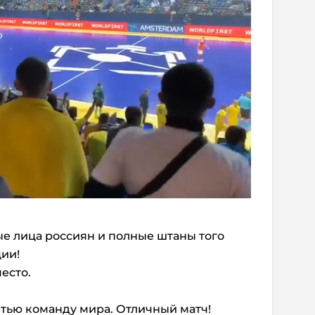
ные лица россиян и полные штаны того
ции!
есто.
етью команду мира. Отличный матч!