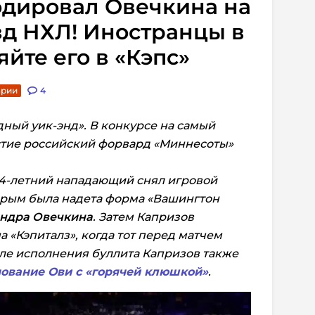
одировал Овечкина на
зд НХЛ! Иностранцы в
яйте его в «Кэпс»
арии
4
дный уик-энд». В конкурсе на самый
стие российский форвард «Миннесоты»
4-летний нападающий снял игровой
торым была надета форма «Вашингтон
ндра Овечкина
. Затем Капризов
 «Кэпиталз», когда тот перед матчем
сле исполнения буллита Капризов также
ование Ови с «горячей клюшкой»
.