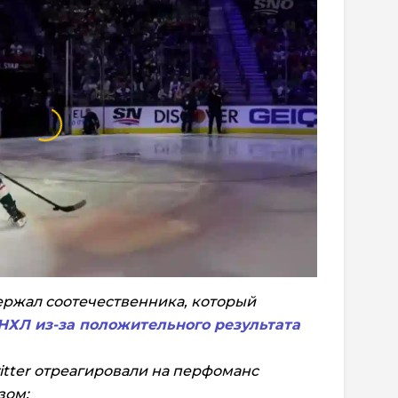
ержал соотечественника, который
 НХЛ из-за положительного результата
tter отреагировали на перфоманс
зом: