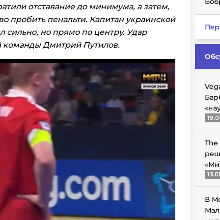
Боб
атили отставание до минимума, а затем,
во пробить пенальти. Капитан украинской
Пер
 сильно, но прямо по центру. Удар
й команды Дмитрий Путилов.
Обс
Veg
Бар
«на
19.0
The
реш
«Ми
13.0
В М
Мал