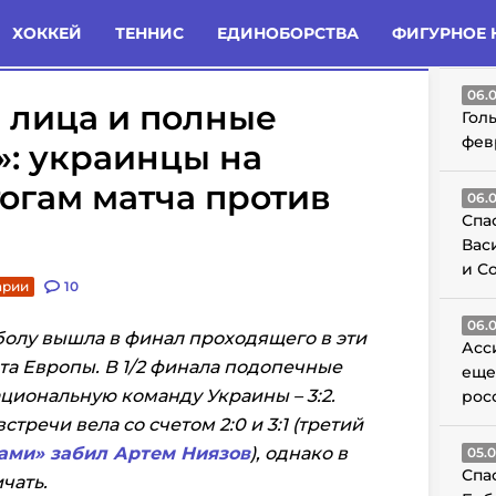
татьи
Комменты
Новости
ХОККЕЙ
ТЕННИС
ЕДИНОБОРСТВА
ФИГУРНОЕ 
ГО
06.
 лица и полные
Гол
фев
: украинцы на
тогам матча против
06.
Спа
Вас
и С
арии
10
06.
олу вышла в финал проходящего в эти
Асс
а Европы. В 1/2 финала подопечные
еще
циональную команду Украины – 3:2.
рос
тречи вела со счетом 2:0 и 3:1 (третий
ми» забил Артем Ниязов
), однако в
05.
Спа
чать.