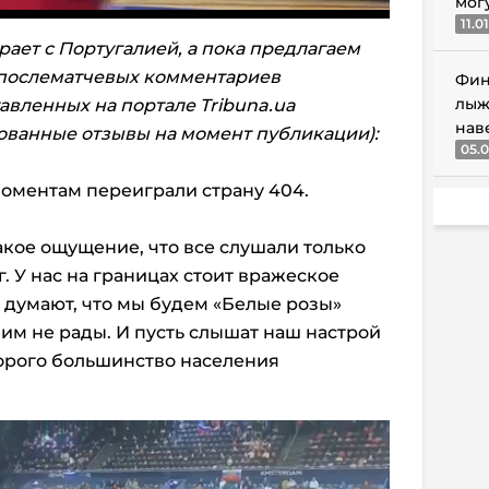
мог
11.0
рает с Португалией, а пока предлагаем
послематчевых комментариев
Фин
лыж
тавленных на портале
Tribuna
.
ua
нав
ованные отзывы на момент публикации):
05.0
моментам переиграли страну 404.
Такое ощущение, что все слушали только
г. У нас на границах стоит вражеское
и думают, что мы будем «Белые розы»
ь им не рады. И пусть слышат наш настрой
торого большинство населения