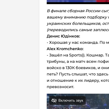
В финале сборная России сыг
вашему вниманию подборку 
украинских болельщиков, ос
(переводились самые заплюс
Денис Юд
iнков:
- Хорошая у нас команда. По 
Alex
Kromchenko:
- Зашёл на Sports)). Кошмар. 
трибуны, а на матч всем пофи
войско в 130К боевиков, и он
петь? Пусть слышат, что здес
и отношение к их лидеру, ко
превозносит.