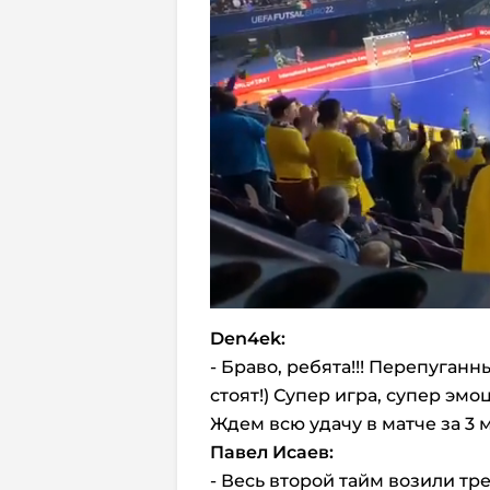
Den
4
ek:
- Браво, ребята!!! Перепуган
стоят!) Супер игра, супер эмо
Ждем всю удачу в матче за 3 м
Павел Исаев:
- Весь второй тайм возили тр