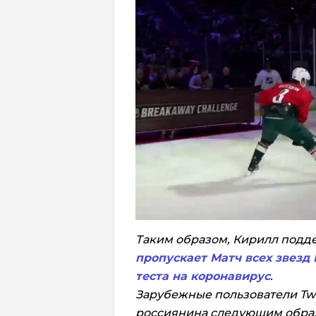
Таким образом, Кирилл подд
пропускает Матч всех звезд
теста на коронавирус
.
Зарубежные пользователи Twi
россиянина следующим обра