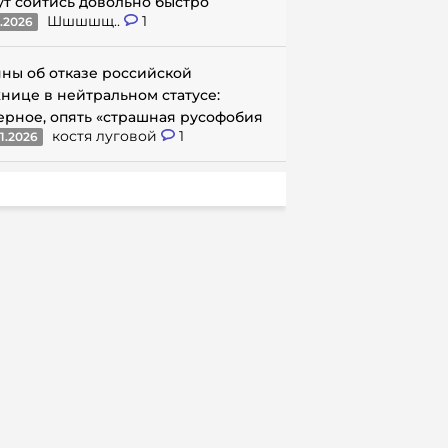
ут сойтись довольно быстро
Шшшшщ..
1
1.2026
ны об отказе российской
нице в нейтральном статусе:
ерное, опять «страшная русофобия
костя луговой
1
1.2026