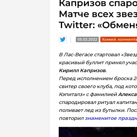
Капризов спар
Матче всех зве
Twitter: «Обмен
05.02.2022
Хоккей. коммент
В Лас-Вегасе стартовал «Звез
красивый буллит принял уча
Кирилл Капризов
.
Перед исполнением броска 2
свитер своего клуба, под ко
Кэпиталз» с фамилией
Алекса
спародировал ритуал капитана
поливает лед из бутылки. По
повторил
знаменитое праздн