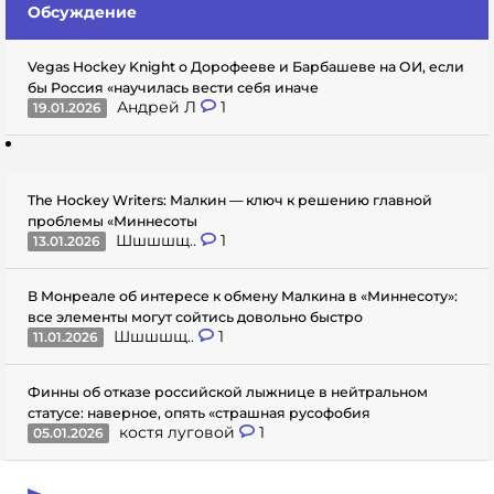
Обсуждение
Vegas Hockey Knight о Дорофееве и Барбашеве на ОИ, если
бы Россия «научилась вести себя иначе
Андрей Л
1
19.01.2026
The Hockey Writers: Малкин — ключ к решению главной
проблемы «Миннесоты
Шшшшщ..
1
13.01.2026
В Монреале об интересе к обмену Малкина в «Миннесоту»:
все элементы могут сойтись довольно быстро
Шшшшщ..
1
11.01.2026
Финны об отказе российской лыжнице в нейтральном
статусе: наверное, опять «страшная русофобия
костя луговой
1
05.01.2026