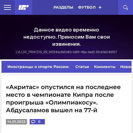
РАЗДЕЛЫ
ФУТБОЛ
Иностранцы о спорте России:
Статьи
Комменты
Новос
«Акритас» опустился на последнее
место в чемпионате Кипра после
проигрыша «Олимпиакосу».
Абдусаламов вышел на 77-й
14.01.2023
0