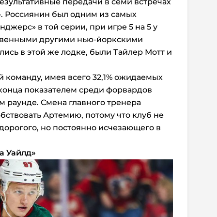
результативные передачи в семи встречах
. Россиянин был одним из самых
жерс» в той серии, при игре 5 на 5 у
ственными другими нью-йоркскими
ись в этой же лодке, были Тайлер Мотт и
й команду, имея всего 32,1% ожидаемых
с конца показателем среди форвардов
 раунде. Смена главного тренера
ствовать Артемию, потому что клуб не
 дорогого, но постоянно исчезающего в
а Уайлд»