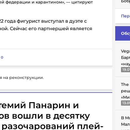
Боб
ей федерации и карантином», — цитируют
Пер
2 года фигурист выступал в дуэте с
ой. Сейчас его партнершей является
Обс
Veg
Бар
:
0
«на
19.0
я на реконструкции.
The
реш
«Ми
ртемий Панарин и
13.0
в вошли в десятку
В М
 разочарований плей-
Мал