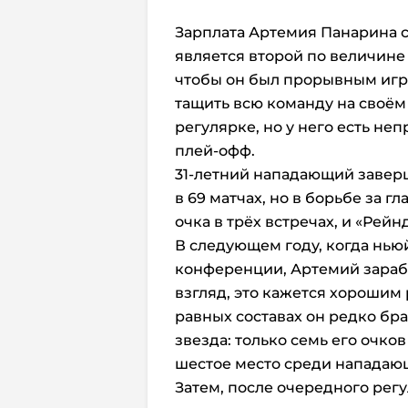
Зарплата Артемия Панарина с
является второй по величине в
чтобы он был прорывным игро
тащить всю команду на своём 
регулярке, но у него есть не
плей-офф.
31-летний нападающий заверш
в 69 матчах, но в борьбе за г
очка в трёх встречах, и «Рей
В следующем году, когда нь
конференции, Артемий заработ
взгляд, это кажется хорошим 
равных составах он редко бра
звезда: только семь его очков
шестое место среди нападаю
Затем, после очередного регу