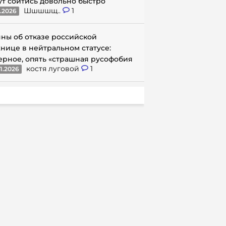
ут сойтись довольно быстро
Шшшшщ..
1
1.2026
ны об отказе российской
нице в нейтральном статусе:
ерное, опять «страшная русофобия
костя луговой
1
1.2026