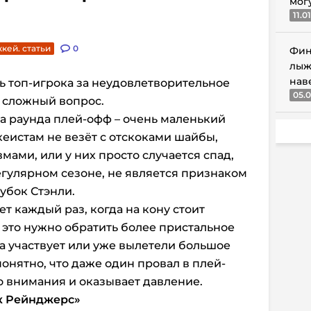
мог
11.0
кей. статьи
0
Фин
лыж
нав
ь топ-игрока за неудовлетворительное
05.0
 сложный вопрос.
ва раунда плей-офф – очень маленький
кеистам не везёт с отскоками шайбы,
вмами, или у них просто случается спад,
егулярном сезоне, не является признаком
убок Стэнли.
т каждый раз, когда на кону стоит
 это нужно обратить более пристальное
а участвует или уже вылетели большое
онятно, что даже один провал в плей-
о внимания и оказывает давление.
к Рейнджерс»