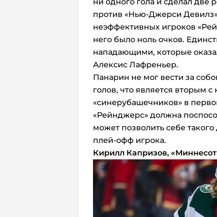
ни одного гола и сделал две 
против «Нью-Джерси Девилз»
неэффективных игроков «Рейнд
него было ноль очков. Един
нападающими, которые оказал
Алексис Лафреньер.
Панарин не мог вести за собо
голов, что является вторым 
«синерубашечников» в первом
«Рейнджерс» должна поспособ
может позволить себе такого
плей-офф игрока.
Кирилл Капризов, «Миннесот