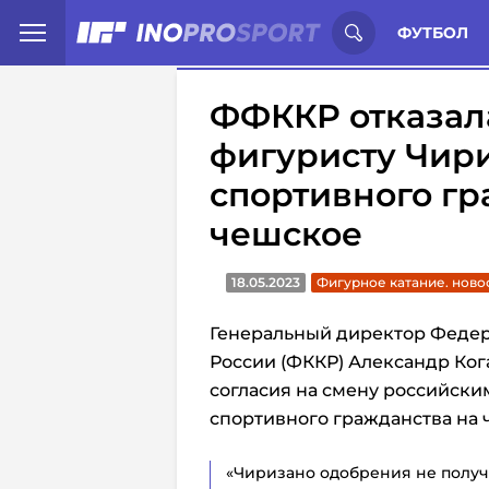
Иностранцы о спорте России:
С
ФУТБОЛ
ФФККР отказал
фигуристу Чири
спортивного гр
чешское
18.05.2023
Фигурное катание. ново
Генеральный директор Федер
России (ФККР) Александр Кога
согласия на смену российск
спортивного гражданства на 
«Чиризано одобрения не получи