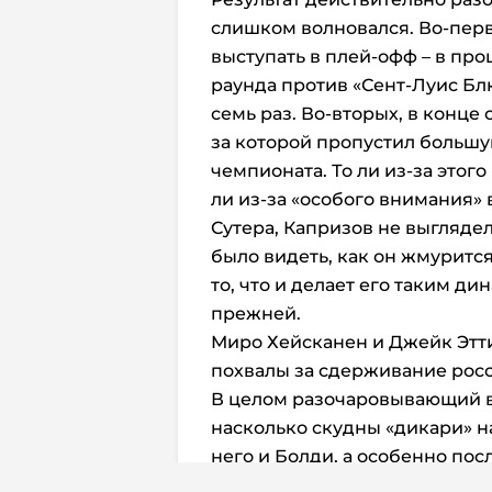
слишком волновался. Во-перв
выступать в плей-офф – в про
раунда против «Сент-Луис Б
семь раз. Во-вторых, в конце 
за которой пропустил большу
чемпионата. То ли из-за этого
ли из-за «особого внимания» 
Сутера, Капризов не выгляде
было видеть, как он жмурится 
то, что и делает его таким д
прежней.
Миро Хейсканен и Джейк Этт
похвалы за сдерживание рос
В целом разочаровывающий в
насколько скудны «дикари» 
него и Болди, а особенно по
не хватает потенциала в атаке