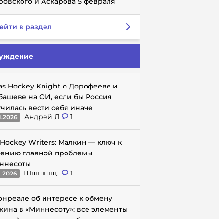
ровского и Аскарова 5 февраля
ейти в раздел
уждение
as Hockey Knight о Дорофееве и
башеве на ОИ, если бы Россия
училась вести себя иначе
Андрей Л
1
1.2026
 Hockey Writers: Малкин — ключ к
ению главной проблемы
ннесоты
Шшшшщ..
1
1.2026
онреале об интересе к обмену
кина в «Миннесоту»: все элементы