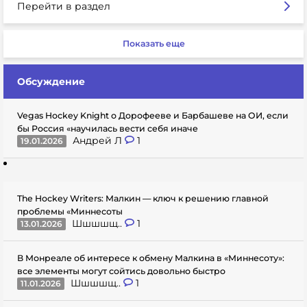
Перейти в раздел
Показать еще
Обсуждение
Vegas Hockey Knight о Дорофееве и Барбашеве на ОИ, если
бы Россия «научилась вести себя иначе
Андрей Л
1
19.01.2026
The Hockey Writers: Малкин — ключ к решению главной
проблемы «Миннесоты
Шшшшщ..
1
13.01.2026
В Монреале об интересе к обмену Малкина в «Миннесоту»:
все элементы могут сойтись довольно быстро
Шшшшщ..
1
11.01.2026