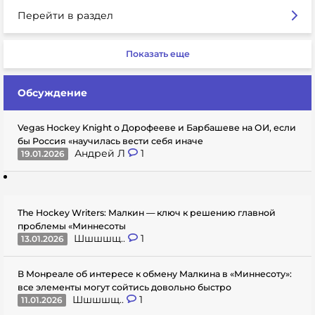
Перейти в раздел
Показать еще
Обсуждение
Vegas Hockey Knight о Дорофееве и Барбашеве на ОИ, если
бы Россия «научилась вести себя иначе
Андрей Л
1
19.01.2026
The Hockey Writers: Малкин — ключ к решению главной
проблемы «Миннесоты
Шшшшщ..
1
13.01.2026
В Монреале об интересе к обмену Малкина в «Миннесоту»:
все элементы могут сойтись довольно быстро
Шшшшщ..
1
11.01.2026