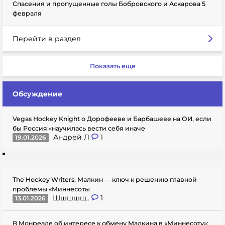
Спасения и пропущенные голы Бобровского и Аскарова 5
февраля
Перейти в раздел
Показать еще
Обсуждение
Vegas Hockey Knight о Дорофееве и Барбашеве на ОИ, если
бы Россия «научилась вести себя иначе
Андрей Л
1
19.01.2026
The Hockey Writers: Малкин — ключ к решению главной
проблемы «Миннесоты
Шшшшщ..
1
13.01.2026
В Монреале об интересе к обмену Малкина в «Миннесоту»: