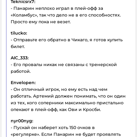
Teknicsrx7:
- Панарин неплохо играл в плей-офф за
«Коламбус», так что дело не в его способностях.
Просто ему пока не везет.
tilucko:
- Отправьте его обратно в Чикаго, я готов купить
билет.
AIC_333:
- Его провалы никак не связаны с тренерской
работой.
Envelopen:
- Он отличный игрок, но ему есть над чем
работать. Артемий должен понимать, что он один
из тех, кого соперники максимально пристально
опекают в плей-офф, как Ови и Кросби.
nyr00nyg:
- Пускай он наберет хоть 150 очков в
«регулярке». Если Панарин не будет проявлять