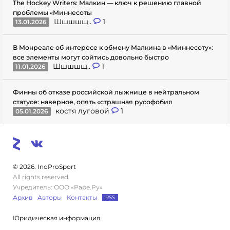
The Hockey Writers: Малкин — ключ к решению главной
проблемы «Миннесоты
Шшшшщ..
1
13.01.2026
В Монреале об интересе к обмену Малкина в «Миннесоту»:
все элементы могут сойтись довольно быстро
Шшшшщ..
1
11.01.2026
Финны об отказе российской лыжнице в нейтральном
статусе: наверное, опять «страшная русофобия
костя луговой
1
05.01.2026
© 2026. InoProSport
All rights reserved.
Учредитель: ООО «Раре.Ру»
Архив
Авторы
Контакты
RSS
Юридическая информация