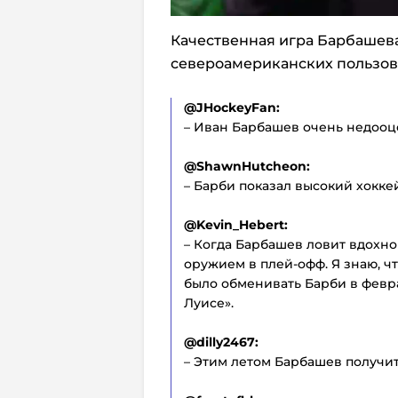
Качественная игра Барбашев
североамериканских пользова
@JHockeyFan:
– Иван Барбашев очень недооц
@ShawnHutcheon:
– Барби показал высокий хоккей
@Kevin_Hebert:
– Когда Барбашев ловит вдохн
оружием в плей-офф. Я знаю, чт
было обменивать Барби в февра
Луисе».
@dilly2467:
– Этим летом Барбашев получи