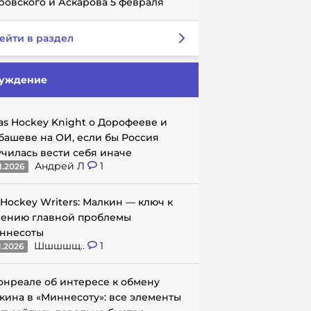
ровского и Аскарова 5 февраля
ейти в раздел
уждение
as Hockey Knight о Дорофееве и
башеве на ОИ, если бы Россия
училась вести себя иначе
Андрей Л
1
1.2026
 Hockey Writers: Малкин — ключ к
ению главной проблемы
ннесоты
Шшшшщ..
1
1.2026
онреале об интересе к обмену
кина в «Миннесоту»: все элементы