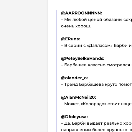
@AARROONNNNN:
– Мы любой ценой обязаны сохр
очень хорош.
@ERuns:
– В серии с «Далласом» Барби 
@PeteySelkeHands:
– Барбашев классно смотрелся 
@olander_o:
– Трейд Барбашева круто помог 
@AlanMcNeil20:
– Может, «Колорадо» стоит на
@Dfoleyusa:
– Да, Барби выдает реально хор
направлении более крупного кон