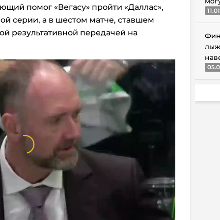
мог
ющий помог «Вегасу» пройти «Даллас»,
11.0
ой серии, а в шестом матче, ставшем
ой результативной передачей на
Фин
лыж
нав
05.0