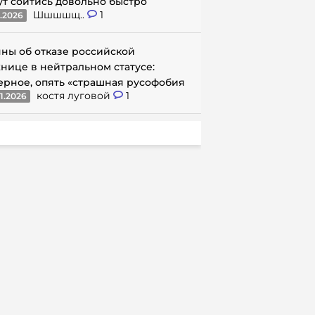
ут сойтись довольно быстро
Шшшшщ..
1
1.2026
ны об отказе российской
нице в нейтральном статусе:
ерное, опять «страшная русофобия
костя луговой
1
1.2026