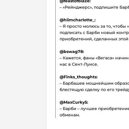
@feastofblaze:
– «Рейнджерс», подпишите Бар
@hiimcharlotte_:
– Я просто молюсь за то, чтобы 
подписать с Барби новый контр
приобретений, сделанных этой
@bswag78:
– Кажется, фаны «Вегаса» начи
нас в Сент-Луисе.
@Finks_thoughts:
– Барбашев мощнейшим образом
блестящую сделку по его трейд
@MaxCurky5:
– Барби – лучшее приобретение
обменам.