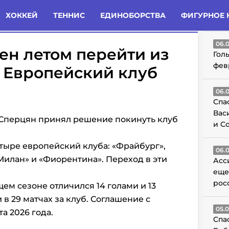
татьи
Комменты
Новости
ХОККЕЙ
ТЕННИС
ЕДИНОБОРСТВА
ФИГУРНОЕ 
ГО
06.
ен летом перейти из
Гол
фев
 Европейский клуб
06.
Спа
Вас
 Сперцян принял решение покинуть клуб
и С
тыре европейский клуба: «Фрайбург»,
06.
Милан» и «Фиорентина». Переход в эти
Асс
еще
рос
ем сезоне отличился 14 голами и 13
в 29 матчах за клуб. Соглашение с
05.
та 2026 года.
Спа