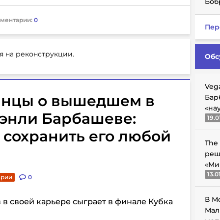
Боб
ментарии:
0
Пер
я на реконструкции.
Обс
Veg
нцы о вышедшем в
Бар
«на
тэнли Барбашеве:
19.0
 сохранить его любой
The
реш
«Ми
13.0
арии
0
В М
 в своей карьере сыграет в финале Кубка
Мал