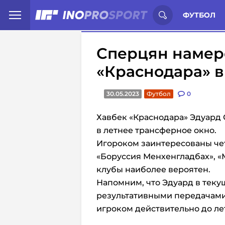
Иностранцы о спорте России:
С
ФУТБОЛ
Сперцян намер
«Краснодара» в
30.05.2023
Футбол
0
Хавбек «Краснодара» Эдуард
в летнее трансферное окно.
Игороком заинтересованы че
«Боруссия Менхенгладбах», «
клубы наиболее вероятен.
Напомним, что Эдуард в текущ
результативными передачами 
игроком действительно
до ле