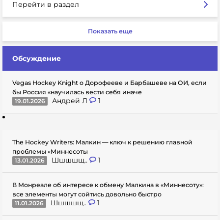
Перейти в раздел
Показать еще
Обсуждение
Vegas Hockey Knight о Дорофееве и Барбашеве на ОИ, если
бы Россия «научилась вести себя иначе
Андрей Л
1
19.01.2026
The Hockey Writers: Малкин — ключ к решению главной
проблемы «Миннесоты
Шшшшщ..
1
13.01.2026
В Монреале об интересе к обмену Малкина в «Миннесоту»:
все элементы могут сойтись довольно быстро
Шшшшщ..
1
11.01.2026