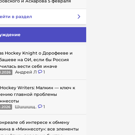
ровского и Аскарова 5 февраля
ейти в раздел
уждение
as Hockey Knight о Дорофееве и
башеве на ОИ, если бы Россия
училась вести себя иначе
Андрей Л
1
1.2026
 Hockey Writers: Малкин — ключ к
ению главной проблемы
ннесоты
Шшшшщ..
1
1.2026
онреале об интересе к обмену
кина в «Миннесоту»: все элементы