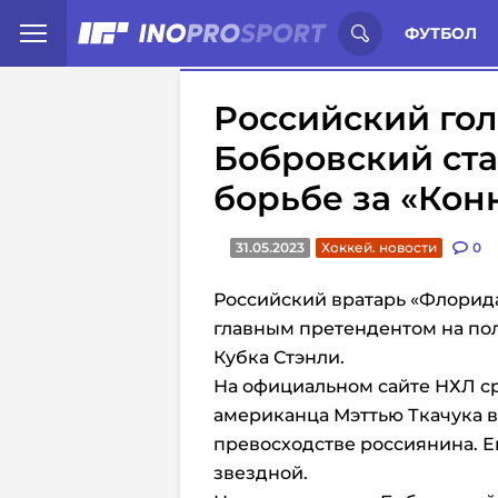
Иностранцы о спорте России:
С
ФУТБОЛ
Российский го
Бобровский ста
борьбе за «Кон
31.05.2023
Хоккей. новости
0
Российский вратарь «Флорида
главным претендентом на пол
Кубка Стэнли.
На официальном сайте НХЛ с
американца Мэттью Ткачука в
превосходстве россиянина. Е
звездной.