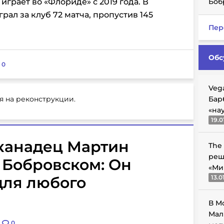
грает во «Флориде» с 2019 года. В
Боб
рал за клуб 72 матча, пропустив 145
Пер
Обс
:
0
Veg
я на реконструкции.
Бар
«на
19.0
канадец Мартин
The
реш
 Бобровском: Он
«Ми
для любого
13.0
В М
Мал
0