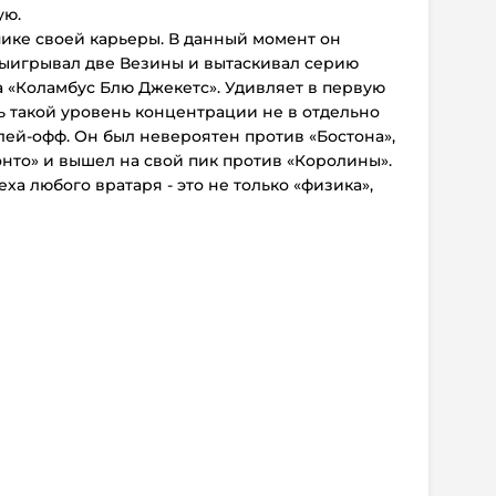
ую.
пике своей карьеры. В данный момент он
выигрывал две Везины и вытаскивал серию
 «Коламбус Блю Джекетс». Удивляет в первую
ть такой уровень концентрации не в отдельно
плей-офф. Он был невероятен против «Бостона»,
нто» и вышел на свой пик против «Королины».
еха любого вратаря - это не только «физика»,