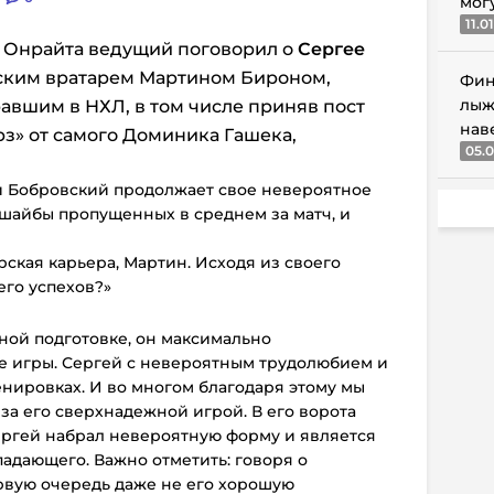
мог
11.0
я Онрайта ведущий поговорил о
Сергее
ким вратарем Мартином Бироном,
Фин
лыж
равшим в НХЛ, в том числе приняв пост
нав
з» от самого Доминика Гашека,
05.0
й Бобровский продолжает свое невероятное
 шайбы пропущенных в среднем за матч, и
рская карьера, Мартин. Исходя из своего
его успехов?»
ной подготовке, он максимально
е игры. Сергей с невероятным трудолюбием и
нировках. И во многом благодаря этому мы
а его сверхнадежной игрой. В его ворота
Сергей набрал невероятную форму и является
адающего. Важно отметить: говоря о
ервую очередь даже не его хорошую