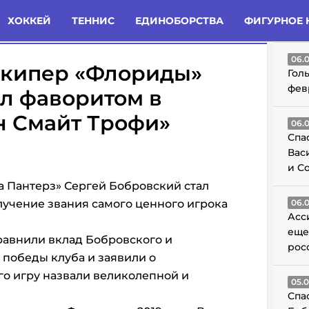
татьи
Комменты
Новости
ХОККЕЙ
ТЕННИС
ЕДИНОБОРСТВА
ФИГУРНОЕ 
ГО
06.
лкипер «Флориды»
Гол
фев
л фаворитом в
н Смайт Трофи»
06.
Спа
Вас
и С
 Пантерз» Сергей Бобровский стал
учение звания самого ценного игрока
06.
Асс
еще
равнили вклад Бобровского и
рос
 победы клуба и заявили о
го игру назвали великолепной и
05.
Спа