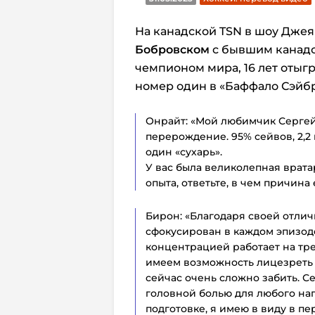
На канадской TSN в шоу Дже
Бобровском
с бывшим канадс
чемпионом мира, 16 лет отыг
номер один в «Баффало Сэйбр
Онрайт: «Мой любимчик Серге
перерождение. 95% сейвов, 2,2
один «сухарь».
У вас была великолепная врата
опыта, ответьте, в чем причина 
Бирон: «Благодаря своей отлич
сфокусирован в каждом эпизод
концентрацией работает на тре
имеем возможность лицезреть з
сейчас очень сложно забить. 
головной болью для любого нап
подготовке, я имею в виду в п