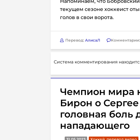
Напоминаем, что Бобровский и
текущем сезоне хоккеист отыг
голов в свои ворота.
Перевод:
АлисаЛ
Комментарии
Система комментирования находитс
Чемпион мира 
Бирон о Сергее
головная боль 
нападающего
31.05.2023
Хоккей. перевод видео