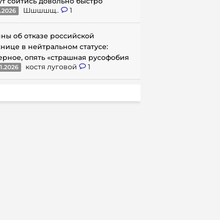
ут сойтись довольно быстро
Шшшшщ..
1
1.2026
ны об отказе российской
нице в нейтральном статусе:
ерное, опять «страшная русофобия
костя луговой
1
1.2026