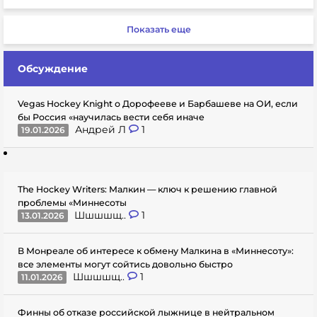
Показать еще
Обсуждение
Vegas Hockey Knight о Дорофееве и Барбашеве на ОИ, если
бы Россия «научилась вести себя иначе
Андрей Л
1
19.01.2026
The Hockey Writers: Малкин — ключ к решению главной
проблемы «Миннесоты
Шшшшщ..
1
13.01.2026
В Монреале об интересе к обмену Малкина в «Миннесоту»:
все элементы могут сойтись довольно быстро
Шшшшщ..
1
11.01.2026
Финны об отказе российской лыжнице в нейтральном