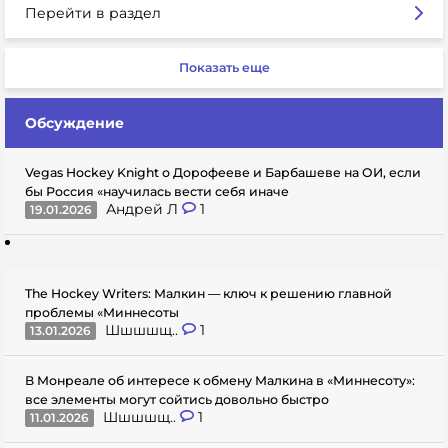
Перейти в раздел
Показать еще
Обсуждение
Vegas Hockey Knight о Дорофееве и Барбашеве на ОИ, если
бы Россия «научилась вести себя иначе
Андрей Л
1
19.01.2026
The Hockey Writers: Малкин — ключ к решению главной
проблемы «Миннесоты
Шшшшщ..
1
13.01.2026
В Монреале об интересе к обмену Малкина в «Миннесоту»:
все элементы могут сойтись довольно быстро
Шшшшщ..
1
11.01.2026