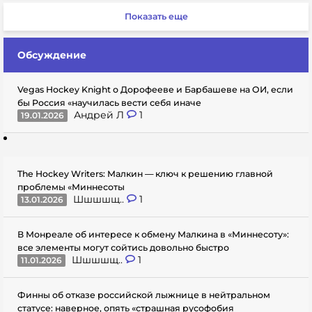
Показать еще
Обсуждение
Vegas Hockey Knight о Дорофееве и Барбашеве на ОИ, если
бы Россия «научилась вести себя иначе
Андрей Л
1
19.01.2026
The Hockey Writers: Малкин — ключ к решению главной
проблемы «Миннесоты
Шшшшщ..
1
13.01.2026
В Монреале об интересе к обмену Малкина в «Миннесоту»:
все элементы могут сойтись довольно быстро
Шшшшщ..
1
11.01.2026
Финны об отказе российской лыжнице в нейтральном
статусе: наверное, опять «страшная русофобия