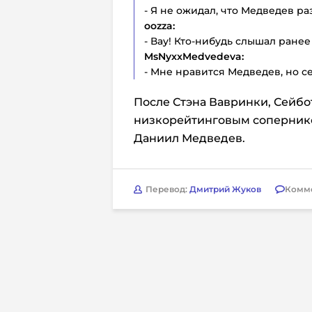
- Я не ожидал, что Медведев ра
oozza:
- Вау! Кто-нибудь слышал ранее
MsNyxxMedvedeva:
- Мне нравится Медведев, но с
После Стэна Вавринки, Сейбо
низкорейтинговым сопернико
Даниил Медведев.
Перевод:
Дмитрий Жуков
Комм