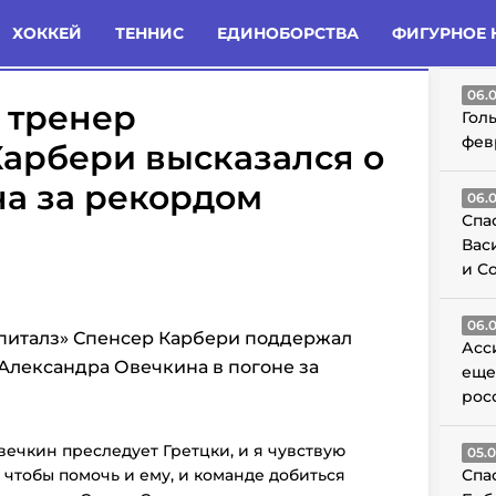
татьи
Комменты
Новости
ХОККЕЙ
ТЕННИС
ЕДИНОБОРСТВА
ФИГУРНОЕ 
ГО
06.
 тренер
Гол
фев
арбери высказался о
а за рекордом
06.
Спа
Вас
и С
06.
питалз» Спенсер Карбери поддержал
Асс
Александра Овечкина в погоне за
еще
рос
вечкин преследует Гретцки, и я чувствую
05.
 чтобы помочь и ему, и команде добиться
Спа