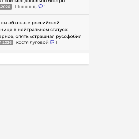
ут сойтись довольно быстро
Шшшшщ..
1
1.2026
ны об отказе российской
нице в нейтральном статусе:
ерное, опять «страшная русофобия
костя луговой
1
1.2026