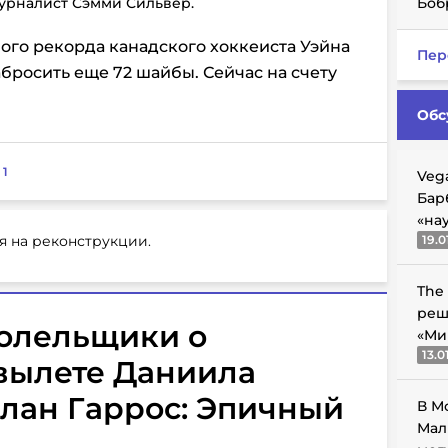
журналист Сэмми Сильвер.
Боб
ого рекорда канадского хоккеиста Уэйна
Пер
бросить еще 72 шайбы. Сейчас на счету
Обс
:
1
Veg
Бар
«на
я на реконструкции.
19.0
The
реш
олельщики о
«Ми
13.0
вылете Даниила
лан Гаррос: Эпичный
В М
Мал