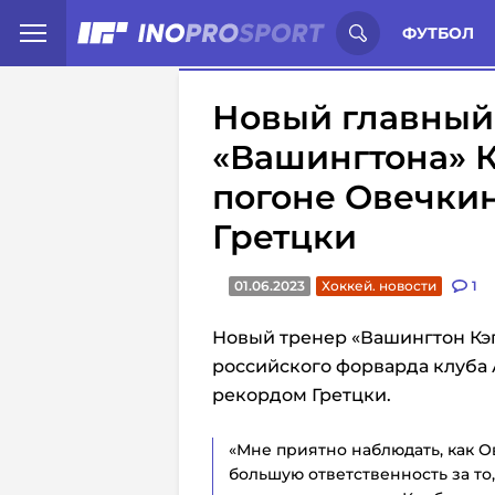
Иностранцы о спорте России:
С
ФУТБОЛ
Новый главный
«Вашингтона» К
погоне Овечкин
Гретцки
01.06.2023
Хоккей. новости
1
Новый тренер «Вашингтон Кэ
российского форварда клуба 
рекордом Гретцки.
«Мне приятно наблюдать, как О
большую ответственность за то,