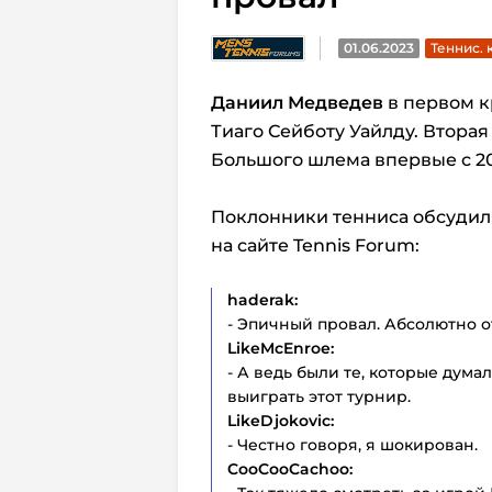
01.06.2023
Теннис.
Даниил Медведев
в первом к
Тиаго Сейботу Уайлду. Вторая
Большого шлема впервые с 20
Поклонники тенниса обсуди
на сайте Tennis Forum:
haderak:
- Эпичный провал. Абсолютно 
LikeMcEnroe:
- А ведь были те, которые дум
выиграть этот турнир.
LikeDjokovic:
- Честно говоря, я шокирован.
CooCooCachoo: