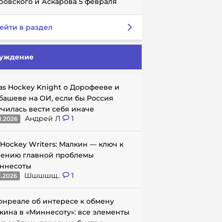
ровского и Аскарова 5 февраля
ейти в раздел
уждение
as Hockey Knight о Дорофееве и
башеве на ОИ, если бы Россия
училась вести себя иначе
Андрей Л
1
1.2026
 Hockey Writers: Малкин — ключ к
ению главной проблемы
ннесоты
Шшшшщ..
1
1.2026
онреале об интересе к обмену
кина в «Миннесоту»: все элементы