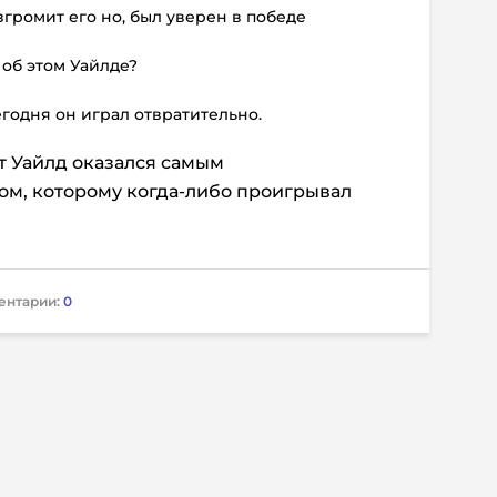
згромит его но, был уверен в победе
 об этом Уайлде?
егодня он играл отвратительно.
т Уайлд оказался самым
м, которому когда-либо проигрывал
ентарии:
0