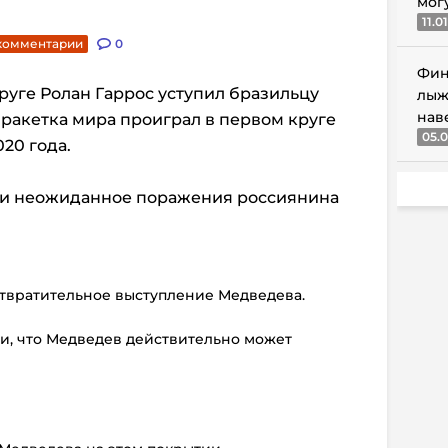
мог
11.0
 комментарии
0
Фин
руге Ролан Гаррос уступил бразильцу
лыж
нав
 ракетка мира проиграл в первом круге
05.0
20 года.
ли неожиданное поражения россиянина
отвратительное выступление Медведева.
али, что Медведев действительно может