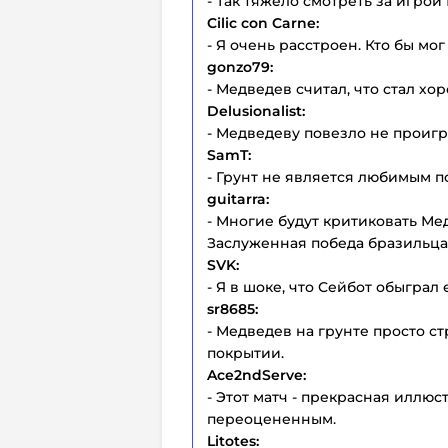
- Так тяжело смотреть за игрой
Cilic con Carne:
- Я очень расстроен. Кто бы мог
gonzo79:
- Медведев считал, что стал хо
Delusionalist:
- Медведеву повезло не проигр
SamT:
- Грунт не является любимым п
guitarra:
- Многие будут критиковать Мед
Заслуженная победа бразильца
SVK:
- Я в шоке, что Сейбот обыграл 
sr8685:
- Медведев на грунте просто ст
покрытии.
Ace2ndServe:
- Этот матч - прекрасная иллюс
переоцененным.
Litotes: