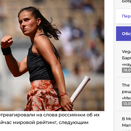
Боб
Пер
Обс
Veg
Бар
«на
19.0
The
реш
«Ми
13.0
треагировали на слова россиянки об их
В М
йчас мировой рейтинг, следующим
Мал