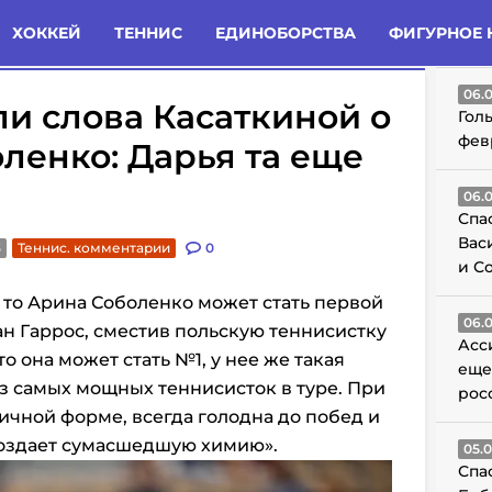
татьи
Комменты
Новости
ХОККЕЙ
ТЕННИС
ЕДИНОБОРСТВА
ФИГУРНОЕ 
ГО
06.
и слова Касаткиной о
Гол
фев
ленко: Дарья та еще
06.
Спа
Вас
3
Теннис. комментарии
0
и С
о то Арина Соболенко может стать первой
06.
ан Гаррос, сместив польскую теннисистку
Асс
о она может стать №1, у нее же такая
еще
из самых мощных теннисисток в туре. При
рос
личной форме, всегда голодна до побед и
создает сумасшедшую химию».
05.
Спа