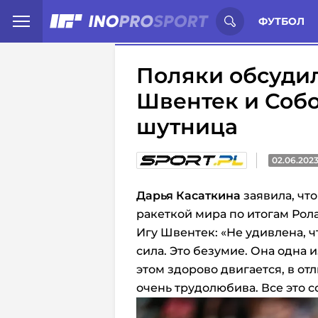
Иностранцы о спорте России:
С
ФУТБОЛ
Поляки обсудил
Швентек и Собо
шутница
02.06.202
Дарья Касаткина
заявила, чт
ракеткой мира по итогам Рол
Игу Швентек: «Не удивлена, чт
сила. Это безумие. Она одна 
этом здорово двигается, в от
очень трудолюбива. Все это 