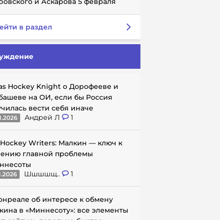
ровского и Аскарова 5 февраля
ейти в раздел
уждение
as Hockey Knight о Дорофееве и
башеве на ОИ, если бы Россия
училась вести себя иначе
Андрей Л
1
1.2026
 Hockey Writers: Малкин — ключ к
ению главной проблемы
ннесоты
Шшшшщ..
1
1.2026
онреале об интересе к обмену
кина в «Миннесоту»: все элементы