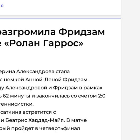
:
0
разгромила Фридзам
е «Ролан Гаррос»
ерина Александрова стала
 с немкой Анной-Леной Фридзам.
ду Александровой и Фридзам в рамках
ь 62 минуты и закончилась со счетом 2:0
 теннисистки.
саткина встретится с
и Беатрис Хаддад-Майя. В матче
рый пройдет в четвертьфинал