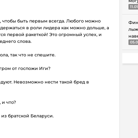
мог
11.0
о, чтобы быть первым всегда. Любого можно
Фин
 удержаться в роли лидера как можно дольше, а
лыж
ся первой ракеткой! Это огромный успех, и
нав
леднего слова.
05.0
ола, так что не спешите.
згром от госпожи Иги?
едуют. Невозможно нести такой бред в
 и что?
из братской Беларуси.