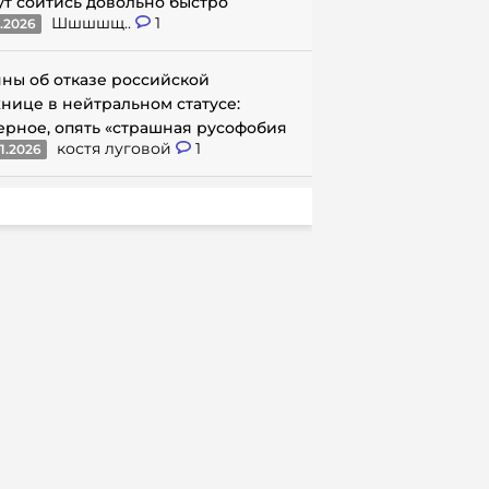
ут сойтись довольно быстро
Шшшшщ..
1
1.2026
ны об отказе российской
нице в нейтральном статусе:
ерное, опять «страшная русофобия
костя луговой
1
1.2026