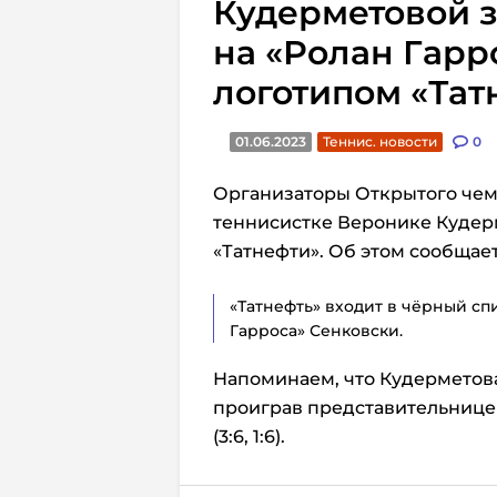
Кудерметовой з
на «Ролан Гарр
логотипом «Тат
01.06.2023
Теннис. новости
0
Организаторы Открытого чем
теннисистке Веронике Кудер
«Татнефти». Об этом сообщае
«Татнефть» входит в чёрный сп
Гарроса» Сенковски.
Напоминаем, что Кудерметова
проиграв представительнице
(3:6, 1:6).