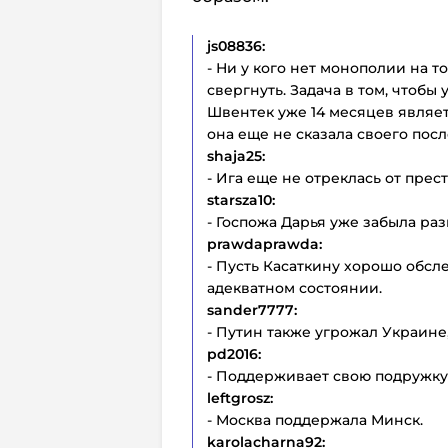
js08836:
- Ни у кого нет монополии на т
свергнуть. Задача в том, чтобы
Швентек уже 14 месяцев являет
она еще не сказала своего пос
shaja25:
- Ига еще не отреклась от прест
starsza10:
- Госпожа Дарья уже забыла ра
prawdaprawda:
- Пусть Касаткину хорошо обсл
адекватном состоянии.
sander7777:
- Путин также угрожал Украине,
pd2016:
- Поддерживает свою подружку 
leftgrosz:
- Москва поддержала Минск.
karolacharna92: