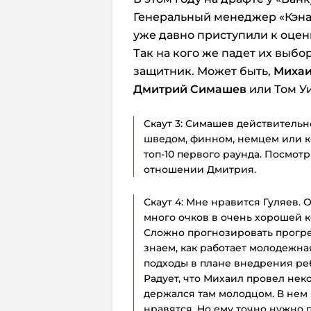
Генеральный менеджер «Кэнак
уже давно приступили к оцен
Так на кого же падет их выбор
защитник. Может быть,
Михаи
Дмитрий Симашев
или Том У
Скаут 3: Симашев действительн
шведом, финном, немцем или ке
топ-10 первого раунда. Посмотр
отношении Дмитрия.
Скаут 4: Мне нравится Гуляев. 
много очков в очень хорошей к
Сложно прогнозировать прогре
знаем, как работает молодежна
подходы в плане внедрения реб
Радует, что Михаил провел неко
держался там молодцом. В нем 
нравятся. Но ему точно нужно 