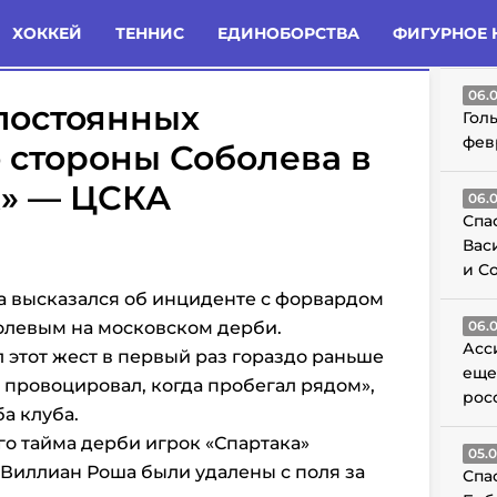
татьи
Комменты
Новости
ХОККЕЙ
ТЕННИС
ЕДИНОБОРСТВА
ФИГУРНОЕ 
ГО
06.
постоянных
Гол
фев
 стороны Соболева в
к» — ЦСКА
06.
Спа
Вас
и С
 высказался об инциденте с форвардом
олевым на московском дерби.
06.
Асс
этот жест в первый раз гораздо раньше
еще
 провоцировал, когда пробегал рядом»,
рос
а клуба.
го тайма дерби игрок
«Спартака»
05.
Виллиан Роша были удалены с поля за
Спа