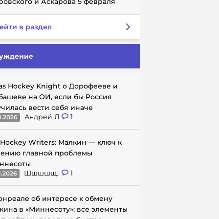
ровского и Аскарова 5 февраля
ейти в раздел
уждение
as Hockey Knight о Дорофееве и
башеве на ОИ, если бы Россия
училась вести себя иначе
Андрей Л
1
1.2026
 Hockey Writers: Малкин — ключ к
ению главной проблемы
ннесоты
Шшшшщ..
1
1.2026
онреале об интересе к обмену
кина в «Миннесоту»: все элементы