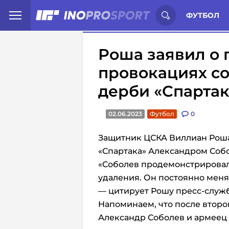
Иностранцы о спорте России:
С
ФУТБОЛ
Роша заявил о 
провокациях со
дерби «Спарта
02.06.2023
Футбол
0
Защитник ЦСКА Виллиан Роша
«Спартака» Александром Соб
«Соболев продемонстрировал 
удаления. Он постоянно меня
— цитирует Рошу пресс-служб
Напоминаем, что после второ
Александр Соболев и армеец 