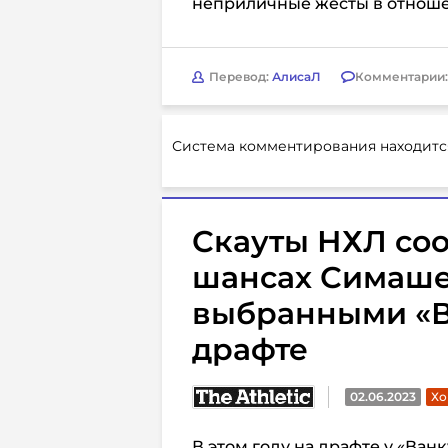
неприличные жесты в отноше
Перевод:
АлисаЛ
Комментарии
Система комментирования находитс
Скауты НХЛ соо
шансах Симаше
выбранными «В
драфте
02.06.2023
Хо
В этом году на драфте у «Ван