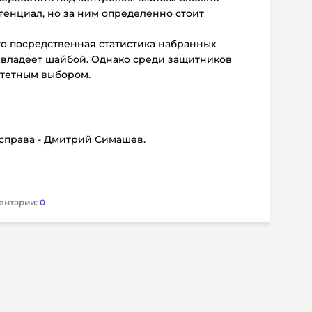
отенциал, но за ним определенно стоит
его посредственная статистика набранных
и владеет шайбой. Однако среди защитников
итетным выбором.
, справа - Дмитрий Симашев.
ентарии:
0