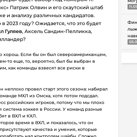
мог
11.0
с» Патрик Олвин и его скаутский штаб
ке и анализу различных кандидатов.
Фин
 в 2023 году? Ожидается, что это будет
лыж
л Гуляев
, Аксель Сандин-Пелликка,
нав
илландер?
05.0
о хорош. Если бы он был североамериканцем,
м-то еще, то, вероятно, был бы выбран в
им, как команды взвесят все риски в
Он неплохо провел старт этого сезона: набирал
оманде МХЛ из Омска, хотя потом подсдал.
сс российских игроков, потому что мы плохо
я система хоккея в России. У команд разные
ят в ВХЛ и КХЛ.
торое время в ВХЛ, и показалось, что он
присутствуют качества и умения, которые
поработать над контролем шайбы. Сложно