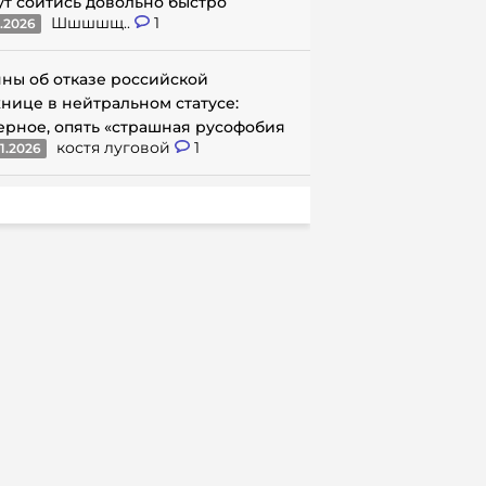
ут сойтись довольно быстро
Шшшшщ..
1
1.2026
ны об отказе российской
нице в нейтральном статусе:
ерное, опять «страшная русофобия
костя луговой
1
1.2026