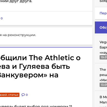
нии друг друга.
Боб
Пер
:
0
Обс
я на реконструкции.
Veg
Бар
«на
бщили The Athletic о
19.0
ва и Гуляева быть
The
анкувером» на
реш
«Ми
13.0
ккей. статьи
0
В М
Мал
кувера» будет выбор под номером 11.