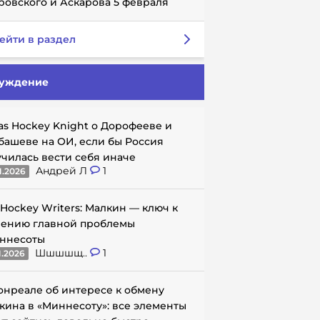
ровского и Аскарова 5 февраля
ейти в раздел
уждение
as Hockey Knight о Дорофееве и
башеве на ОИ, если бы Россия
училась вести себя иначе
Андрей Л
1
1.2026
 Hockey Writers: Малкин — ключ к
ению главной проблемы
ннесоты
Шшшшщ..
1
1.2026
онреале об интересе к обмену
кина в «Миннесоту»: все элементы