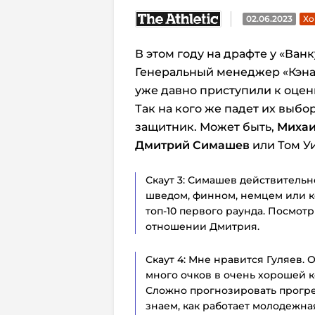
02.06.2023
Хо
В этом году на драфте у «Ван
Генеральный менеджер «Кэнак
уже давно приступили к оцен
Так на кого же падет их выбор
защитник. Может быть,
Михаи
Дмитрий Симашев
или Том У
Скаут 3: Симашев действительн
шведом, финном, немцем или ке
топ-10 первого раунда. Посмотр
отношении Дмитрия.
Скаут 4: Мне нравится Гуляев. 
много очков в очень хорошей к
Сложно прогнозировать прогре
знаем, как работает молодежна