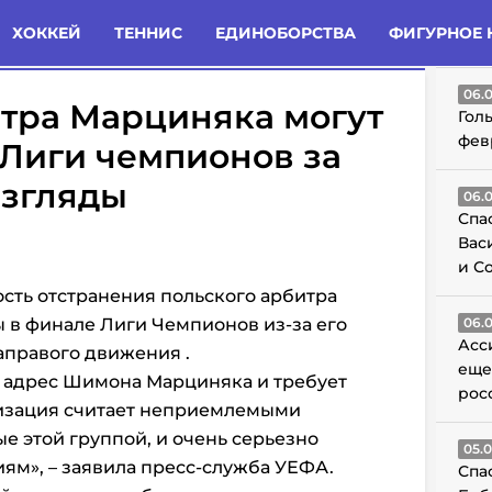
татьи
Комменты
Новости
ХОККЕЙ
ТЕННИС
ЕДИНОБОРСТВА
ФИГУРНОЕ 
ГО
06.
итра Марциняка могут
Гол
фев
 Лиги чемпионов за
взгляды
06.
Спа
Вас
и С
сть отстранения польского арбитра
 в финале Лиги Чемпионов из-за его
06.
Асс
аправого движения .
еще
в адрес Шимона Марциняка и требует
рос
изация считает неприемлемыми
е этой группой, и очень серьезно
05.
ям», – заявила пресс-служба УЕФА.
Спа