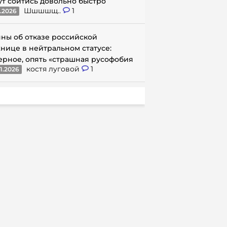
ут сойтись довольно быстро
Шшшшщ..
1
1.2026
ны об отказе российской
нице в нейтральном статусе:
ерное, опять «страшная русофобия
костя луговой
1
1.2026