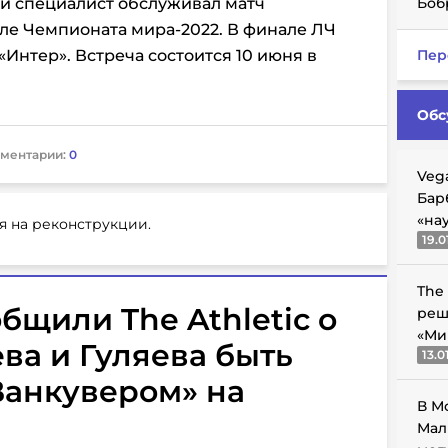
й специалист обслуживал матч
Боб
ле Чемпионата мира-2022. В финале ЛЧ
«Интер». Встреча состоится 10 июня в
Пер
Обс
ментарии:
0
Veg
Бар
«на
я на реконструкции.
19.0
The
бщили The Athletic о
реш
«Ми
ва и Гуляева быть
13.0
анкувером» на
В М
Мал