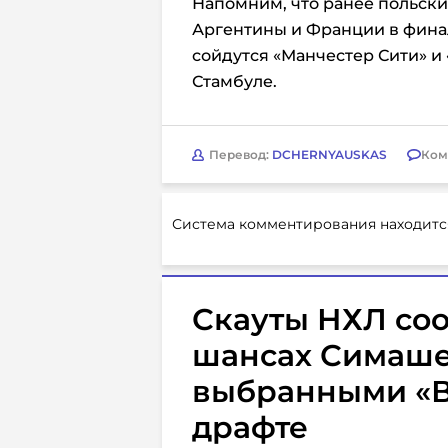
Напомним, что ранее польски
Аргентины и Франции в фина
сойдутся «Манчестер Сити» и 
Стамбуле.
Перевод:
DCHERNYAUSKAS
Ком
Система комментирования находитс
Скауты НХЛ соо
шансах Симаше
выбранными «В
драфте