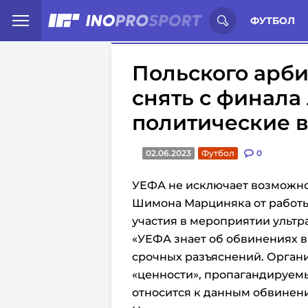
Иностранцы о спорте России:
С
ФУТБОЛ
Польского арб
снять с финала
политические 
02.06.2023
Футбол
0
УЕФА не исключает возможно
Шимона Марциняка от работы
участия в мероприятии ультр
«УЕФА знает об обвинениях 
срочных разъяснений. Орган
«ценности», пропагандируемы
относится к данным обвинени