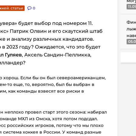
мог
11.0
ккей. статьи
0
Фин
кувера» будет выбор под номером 11.
лыж
с» Патрик Олвин и его скаутский штаб
нав
ке и анализу различных кандидатов.
05.0
 в 2023 году? Ожидается, что это будет
л Гуляев
, Аксель Сандин-Пелликка,
илландер?
о хорош. Если бы он был североамериканцем,
м-то еще, то, вероятно, был бы выбран в
им, как команды взвесят все риски в
Он неплохо провел старт этого сезона: набирал
оманде МХЛ из Омска, хотя потом подсдал.
сс российских игроков, потому что мы плохо
я система хоккея в России. У команд разные