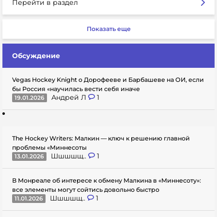
Перейти в раздел
Показать еще
Обсуждение
Vegas Hockey Knight о Дорофееве и Барбашеве на ОИ, если
бы Россия «научилась вести себя иначе
Андрей Л
1
19.01.2026
The Hockey Writers: Малкин — ключ к решению главной
проблемы «Миннесоты
Шшшшщ..
1
13.01.2026
В Монреале об интересе к обмену Малкина в «Миннесоту»:
все элементы могут сойтись довольно быстро
Шшшшщ..
1
11.01.2026