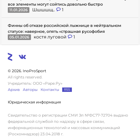
все элементы могут сойтись довольно быстро
Шшшшщ..
1
11.01.2026
Финны об отказе российской лыжнице в нейтральном
статусе: наверное, опять «страшная русофобия
костя луговой
1
05.01.2026
© 2026. InoProSport
All rights reserved.
Учредитель: ООО «Раре.Ру»
Архив
Авторы
Контакты
RSS
Юридическая информация
Свидетельство о регистрации СМИ Эл №ФС77-72704 выдано
федеральной службой по надзору в сфере связи,
информационных технологий и массовых коммуникаций
(Роскомнадзор) 23.04.2018 г.