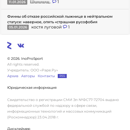
Шшшшщ..
1
11.01.2026
Финны об отказе российской лыжнице в нейтральном
статусе: наверное, опять «страшная русофобия
костя луговой
1
05.01.2026
© 2026. InoProSport
All rights reserved.
Учредитель: ООО «Раре.Ру»
Архив
Авторы
Контакты
RSS
Юридическая информация
Свидетельство о регистрации СМИ Эл №ФС77-72704 выдано
федеральной службой по надзору в сфере связи,
информационных технологий и массовых коммуникаций
(Роскомнадзор) 23.04.2018 г.
Дисклеймер