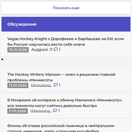
Показать еще
Обсуждение
Vegas Hockey Knight о Дорофееве и Барбашеве на ОИ, если
бы Россия «научилась вести себя иначе
Андрей Л
1
19.01.2026
The Hockey Writers: Малкин — ключ к решению главной
проблемы «Миннесоты
Шшшшщ..
1
13.01.2026
В Монреале об интересе к обмену Малкина в «Миннесоту»:
все элементы могут сойтись довольно быстро
Шшшшщ..
1
11.01.2026
Финны об отказе российской лыжнице в нейтральном
статусе: наверное, опять «страшная русофобия