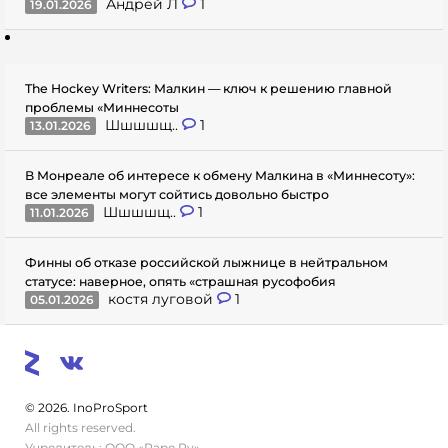
Андрей Л
1
19.01.2026
The Hockey Writers: Малкин — ключ к решению главной
проблемы «Миннесоты
Шшшшщ..
1
13.01.2026
В Монреале об интересе к обмену Малкина в «Миннесоту»:
все элементы могут сойтись довольно быстро
Шшшшщ..
1
11.01.2026
Финны об отказе российской лыжнице в нейтральном
статусе: наверное, опять «страшная русофобия
костя луговой
1
05.01.2026
© 2026. InoProSport
All rights reserved.
Учредитель: ООО «Раре.Ру»