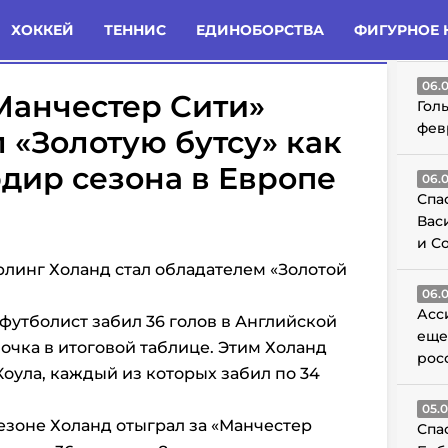
татьи
Комменты
Новости
ХОККЕЙ
ТЕННИС
ЕДИНОБОРСТВА
ФИГУРНОЕ 
ГО
06.
анчестер Сити»
Гол
фев
 «Золотую бутсу» как
дир сезона в Европе
06.
Спа
Вас
и С
линг Холанд стал обладателем «Золотой
06.
Асс
футболист забил 36 голов в Английской
еще
очка в итоговой таблице. Этим Холанд
рос
оула, каждый из которых забил по 34
05.
езоне Холанд отыграл за «Манчестер
Спа