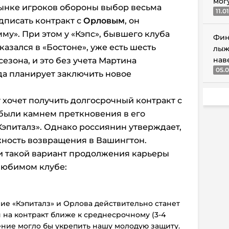
мог
 рынке игроков обороны выбор весьма
11.0
дписать контракт с
Орловым
, он
му». При этом у «Кэпс», бывшего клуба
Фин
казался в «Бостоне», уже есть шесть
лыж
нав
езона, и это без учета Мартина
05.0
да планирует заключить новое
хочет получить долгосрочный контракт с
были камнем преткновения в его
эпиталз». Однако россиянин утверждает,
жность возвращения в Вашингтон.
и такой вариант продолжения карьеры
любимом клубе:
ние «Кэпиталз» и Орлова действительно станет
 на контракт ближе к среднесрочному (3-4
ение могло бы укрепить нашу молодую защиту.