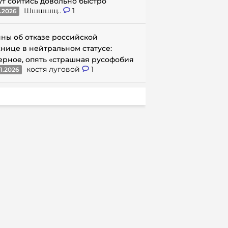
ут сойтись довольно быстро
Шшшшщ..
1
1.2026
ны об отказе российской
нице в нейтральном статусе:
ерное, опять «страшная русофобия
костя луговой
1
1.2026