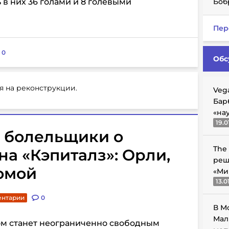
 в них 36 голами и 8 голевыми
Боб
Пер
:
0
Обс
я на реконструкции.
Veg
Бар
«на
19.0
 болельщики о
The
на «Кэпиталз»: Орли,
реш
омой
«Ми
13.0
ентарии
0
В М
Мал
ом станет неограниченно свободным