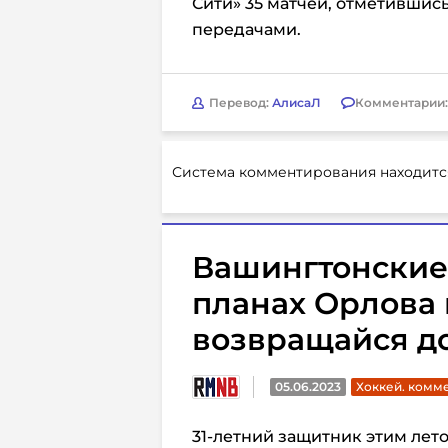
Сити» 35 матчей, отметившись
передачами.
Перевод:
АлисаЛ
Комментарии
Система комментирования находитс
Вашингтонские
планах Орлова 
возвращайся д
05.06.2023
Хоккей. комм
31-летний защитник этим лет