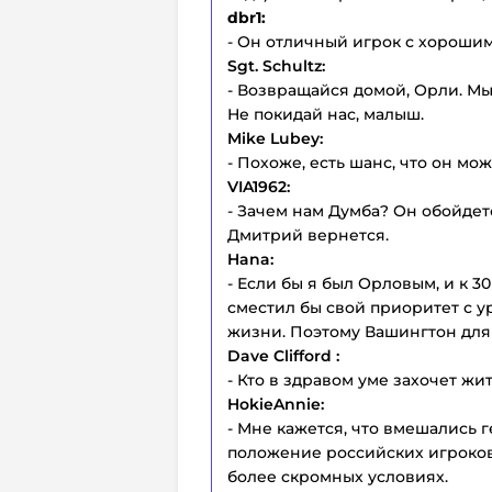
dbr1:
- Он отличный игрок с хорошим
Sgt. Schultz:
- Возвращайся домой, Орли. М
Не покидай нас, малыш.
Mike Lubey:
- Похоже, есть шанс, что он мож
VIA1962:
- Зачем нам Думба? Он обойдет
Дмитрий вернется.
Hana:
- Если бы я был Орловым, и к 3
сместил бы свой приоритет с у
жизни. Поэтому Вашингтон для 
Dave Clifford :
- Кто в здравом уме захочет ж
HokieAnnie:
- Мне кажется, что вмешались
положение российских игроков,
более скромных условиях.