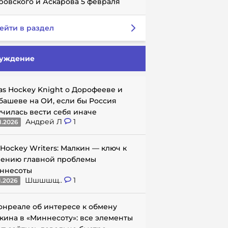
ровского и Аскарова 5 февраля
ейти в раздел
уждение
as Hockey Knight о Дорофееве и
башеве на ОИ, если бы Россия
училась вести себя иначе
Андрей Л
1
1.2026
 Hockey Writers: Малкин — ключ к
ению главной проблемы
ннесоты
Шшшшщ..
1
1.2026
онреале об интересе к обмену
кина в «Миннесоту»: все элементы