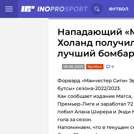
Иностранцы о спорте России:
С
ФУТБОЛ
Нападающий «М
Холанд получил
лучший бомбар
05.06.2023
Футбол
0
Форвард «Манчестер Сити» Эр
бутсы» сезона-2022/2023.
Как сообщает издание Marca, 
Премьер-Лиге и заработал 72 
побил Алана Ширера и Энди К
гола за сезон.
Напоминаем, что в текущем с