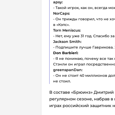
apsy:
- Такой игрок, как он, всегда м
NorCaps:
- Он трижды говорил, что не хо
в «Кэпс».
Torn Meniscus:
- Нет, ему уже 31 год. Спасибо з
Jackson Smith:
- Подпишите лучше Гаврикова. 
Don Barbieri:
- Я не понимаю, почему все так
Стэнли он играл посредственно
greenspanDan:
- Он не стоит 40 миллионов дол
не стоил.
В составе «Брюинз» Дмитрий 
регулярном сезоне, набрав в н
играх российский защитник н