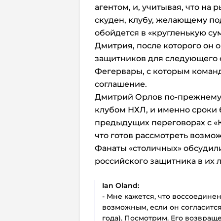
агентом, и, учитывая, что на
скуден, клубу, желающему по
обойдется в «кругленькую сум
Дмитрия, после которого он о
защитников для следующего с
Фегервары, с которым коман
соглашение.
Дмитрий Орлов по-прежнему 
клубом НХЛ, и именно сроки 
предыдущих переговорах с «К
что готов рассмотреть возмо
Фанаты «столичных» обсудил
российского защитника в их 
Ian Oland:
- Мне кажется, что воссоедине
возможным, если он согласится
года). Посмотрим. Его возвращ