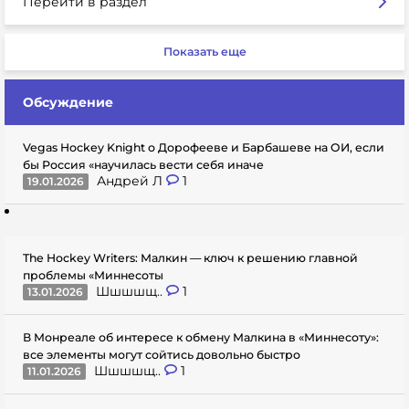
Перейти в раздел
Показать еще
Обсуждение
Vegas Hockey Knight о Дорофееве и Барбашеве на ОИ, если
бы Россия «научилась вести себя иначе
Андрей Л
1
19.01.2026
The Hockey Writers: Малкин — ключ к решению главной
проблемы «Миннесоты
Шшшшщ..
1
13.01.2026
В Монреале об интересе к обмену Малкина в «Миннесоту»:
все элементы могут сойтись довольно быстро
Шшшшщ..
1
11.01.2026