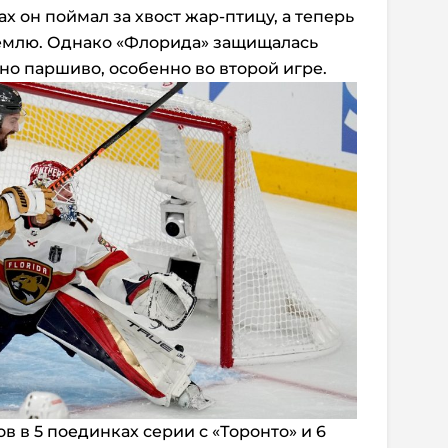
х он поймал за хвост жар-птицу, а теперь
землю. Однако «Флорида» защищалась
но паршиво, особенно во второй игре.
в в 5 поединках серии с «Торонто» и 6