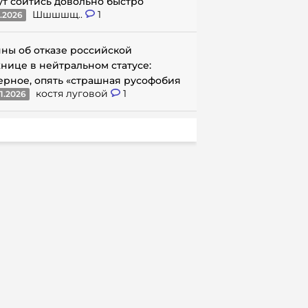
ут сойтись довольно быстро
Шшшшщ..
1
1.2026
ны об отказе российской
нице в нейтральном статусе:
ерное, опять «страшная русофобия
костя луговой
1
1.2026