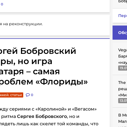
Боб
:
0
Пер
я на реконструкции.
Обс
ергей Бобровский
Veg
Бар
ры, но игра
«на
19.0
атаря – самая
проблем «Флориды»
The
реш
«Ми
ккей. статьи
0
13.0
жду сериями с «Каролиной» и «Вегасом»
В М
о ритма
Сергея Бобровского
, но и
Мал
ядеть лишь как скелет той команды, что