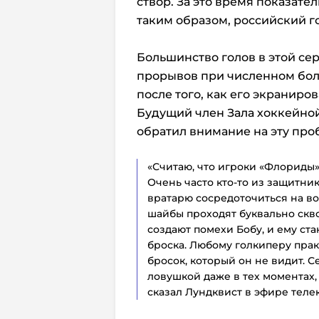
створ. За это время показател
таким образом, российский г
Большинство голов в этой се
прорывов при численном бол
после того, как его экраниров
Будущий член Зала хоккейно
обратил внимание на эту про
«Считаю, что игроки «Флориды»
Очень часто кто-то из защитник
вратарю сосредоточиться на во
шайбы проходят буквально скво
создают помехи Бобу, и ему ст
броска. Любому голкиперу пра
бросок, который он не видит. С
ловушкой даже в тех моментах, 
сказал Лундквист в эфире телек