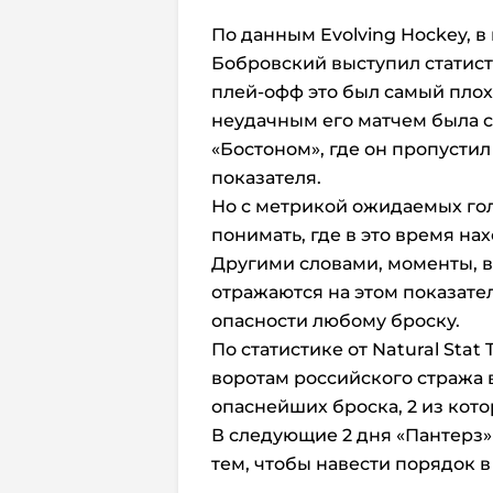
По данным Evolving Hockey, в
Бобровский выступил статист
плей-офф это был самый плох
неудачным его матчем была с
«Бостоном», где он пропусти
показателя.
Но с метрикой ожидаемых голо
понимать, где в это время на
Другими словами, моменты, в
отражаются на этом показател
опасности любому броску.
По статистике от Natural Stat 
воротам российского стража
опаснейших броска, 2 из кото
В следующие 2 дня «Пантерз»
тем, чтобы навести порядок 