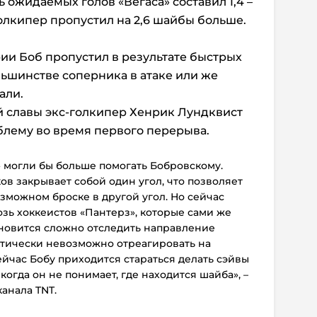
ь ожидаемых голов «Вегаса» составил 1,4 –
олкипер пропустил на 2,6 шайбы больше.
рии Боб пропустил в результате быстрых
ьшинстве соперника в атаке или же
али.
й славы экс-голкипер Хенрик Лундквист
блему во время первого перерыва.
 могли бы больше помогать Бобровскому.
ов закрывает собой один угол, что позволяет
зможном броске в другой угол. Но сейчас
зь хоккеистов «Пантерз», которые сами же
ановится сложно отследить направление
ктически невозможно отреагировать на
ейчас Бобу приходится стараться делать сэйвы
когда он не понимает, где находится шайба», –
анала TNT.