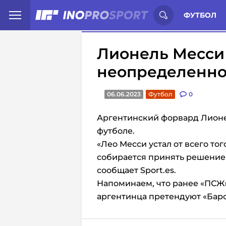
Иностранцы о спорте России:
С
ФУТБОЛ
Лионель Месси 
неопределенно
06.06.2023
Футбол
0
Аргентинский форвард Лионе
футболе.
«Лео Месси устал от всего тог
собирается принять решение
сообщает Sport.es.
Напоминаем, что ранее «ПСЖ»
аргентинца претендуют «Барс