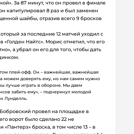
ной». За 87 минут, что он провел в финале
 он капитулировал 8 раз и был заменен
щенной шайбы, отразив всего 9 бросков
оторый за последние 12 матчей уходил с
 «Голден Найтс». Морис отметил, что его
о», а убрал он его для того, чтобы дать
динком.
этом плей-офф. Он – важнейшая, важнейшая
да можем доверять ему, но нам самим нужно
ны лучше играть в обороне. Мы даем
сов забить ему», – подчеркнул молодой
н Лунделль.
о Бобровский провел на площадке в
его ворот было сделано 22 не
«Пантерз» броска, в том числе 13 – в