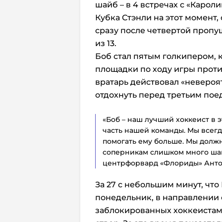
шайб – в 4 встречах с «Кароли
Кубка Стэнли на этот момент,
сразу после четвертой пропу
из 13.
Боб стал пятым голкипером, к
площадки по ходу игры против
вратарь действовал «невероятн
отдохнуть перед третьим пое
«Боб – наш лучший хоккеист в 
часть нашей команды. Мы всег
помогать ему больше. Мы долж
соперникам слишком много шан
центрфорвард «Флориды» Анто
За 27 с небольшим минут, чт
понедельник, в направлении 
заблокированных хоккеистами 