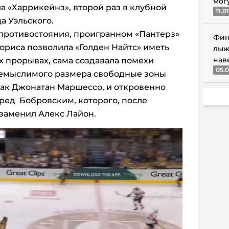
мог
 «Харрикейнз», второй раз в клубной
11.0
а Уэльского.
 противостояния, проигранном «Пантерз»
Фин
Мориса позволила «Голден Найтс» иметь
лыж
нав
х прорывах, сама создавала помехи
05.0
 немыслимого размера свободные зоны
как Джонатан Маршессо, и откровенно
еред Бобровским, которого, после
заменил Алекс Лайон.