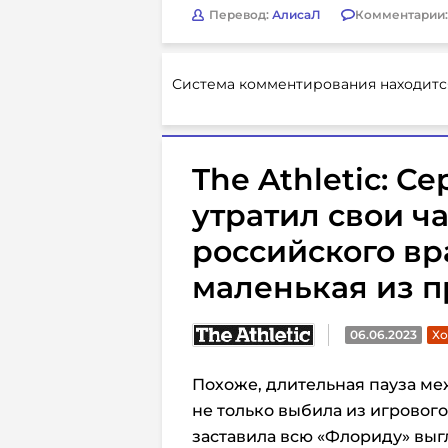
Перевод:
АлисаЛ
Комментарии
Система комментирования находитс
The Athletic: С
утратил свои ча
российского вр
маленькая из 
06.06.2023
Хо
Похоже, длительная пауза ме
не только выбила из игровог
заставила всю «Флориду» выгл