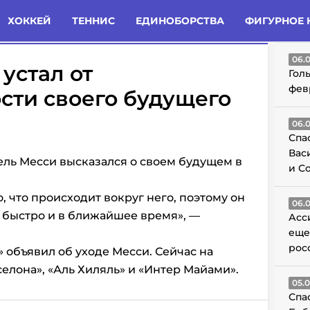
татьи
Комменты
Новости
ХОККЕЙ
ТЕННИС
ЕДИНОБОРСТВА
ФИГУРНОЕ 
ГО
06.
устал от
Гол
фев
сти своего будущего
06.
Спа
Вас
ль Месси высказался о своем будущем в
и С
о, что происходит вокруг него, поэтому он
06.
 быстро и в ближайшее время», —
Асс
еще
рос
 объявил об уходе Месси. Сейчас на
елона», «Аль Хиляль» и «Интер Майами».
05.
Спа