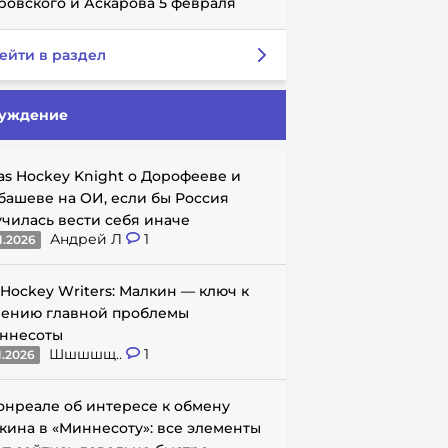
ровского и Аскарова 5 февраля
ейти в раздел
уждение
as Hockey Knight о Дорофееве и
башеве на ОИ, если бы Россия
училась вести себя иначе
Андрей Л
1
1.2026
 Hockey Writers: Малкин — ключ к
ению главной проблемы
ннесоты
Шшшшщ..
1
1.2026
онреале об интересе к обмену
кина в «Миннесоту»: все элементы