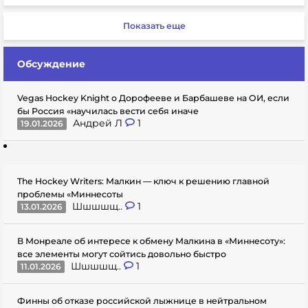
Показать еще
Обсуждение
Vegas Hockey Knight о Дорофееве и Барбашеве на ОИ, если
бы Россия «научилась вести себя иначе
Андрей Л
1
19.01.2026
The Hockey Writers: Малкин — ключ к решению главной
проблемы «Миннесоты
Шшшшщ..
1
13.01.2026
В Монреале об интересе к обмену Малкина в «Миннесоту»:
все элементы могут сойтись довольно быстро
Шшшшщ..
1
11.01.2026
Финны об отказе российской лыжнице в нейтральном