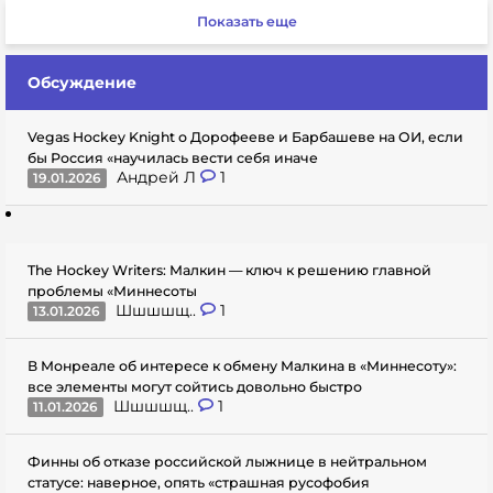
Показать еще
Обсуждение
Vegas Hockey Knight о Дорофееве и Барбашеве на ОИ, если
бы Россия «научилась вести себя иначе
Андрей Л
1
19.01.2026
The Hockey Writers: Малкин — ключ к решению главной
проблемы «Миннесоты
Шшшшщ..
1
13.01.2026
В Монреале об интересе к обмену Малкина в «Миннесоту»:
все элементы могут сойтись довольно быстро
Шшшшщ..
1
11.01.2026
Финны об отказе российской лыжнице в нейтральном
статусе: наверное, опять «страшная русофобия