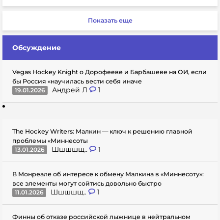
Показать еще
Обсуждение
Vegas Hockey Knight о Дорофееве и Барбашеве на ОИ, если
бы Россия «научилась вести себя иначе
Андрей Л
1
19.01.2026
The Hockey Writers: Малкин — ключ к решению главной
проблемы «Миннесоты
Шшшшщ..
1
13.01.2026
В Монреале об интересе к обмену Малкина в «Миннесоту»:
все элементы могут сойтись довольно быстро
Шшшшщ..
1
11.01.2026
Финны об отказе российской лыжнице в нейтральном