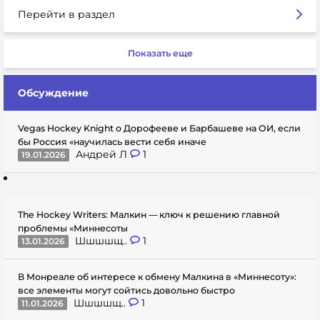
Перейти в раздел
Показать еще
Обсуждение
Vegas Hockey Knight о Дорофееве и Барбашеве на ОИ, если
бы Россия «научилась вести себя иначе
Андрей Л
1
19.01.2026
The Hockey Writers: Малкин — ключ к решению главной
проблемы «Миннесоты
Шшшшщ..
1
13.01.2026
В Монреале об интересе к обмену Малкина в «Миннесоту»:
все элементы могут сойтись довольно быстро
Шшшшщ..
1
11.01.2026