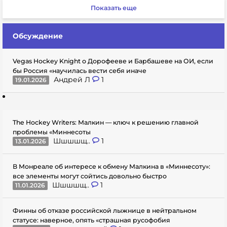
Показать еще
Обсуждение
Vegas Hockey Knight о Дорофееве и Барбашеве на ОИ, если
бы Россия «научилась вести себя иначе
Андрей Л
1
19.01.2026
The Hockey Writers: Малкин — ключ к решению главной
проблемы «Миннесоты
Шшшшщ..
1
13.01.2026
В Монреале об интересе к обмену Малкина в «Миннесоту»:
все элементы могут сойтись довольно быстро
Шшшшщ..
1
11.01.2026
Финны об отказе российской лыжнице в нейтральном
статусе: наверное, опять «страшная русофобия