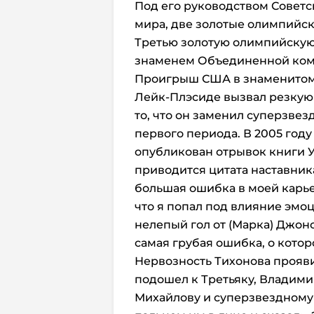
Под его руководством Совет
мира, две золотые олимпийски
Третью золотую олимпийскую 
знаменем Объединенной ком
Проигрыш США в знаменитом
Лейк-Плэсиде вызвал резкую к
то, что он заменил суперзвез
первого периода. В 2005 году
опубликован отрывок книги У
приводится цитата наставник
большая ошибка в моей карье
что я попал под влияние эмоц
нелепый гол от (Марка) Джонс
самая грубая ошибка, о котор
Нервозность Тихонова прояви
подошел к Третьяку, Владими
Михайлову и суперзвездному