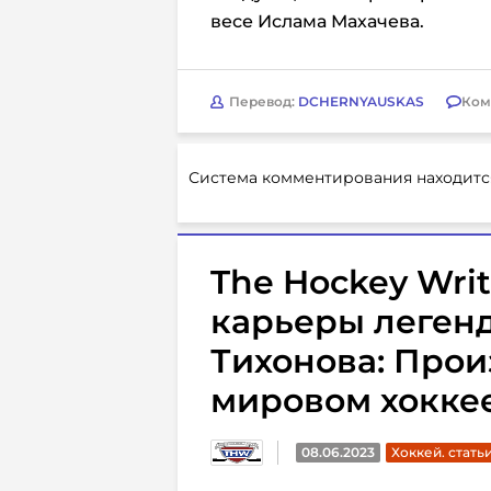
весе Ислама Махачева.
Перевод:
DCHERNYAUSKAS
Ком
Система комментирования находитс
The Hockey Writ
карьеры леген
Тихонова: Про
мировом хокке
08.06.2023
Хоккей. стать