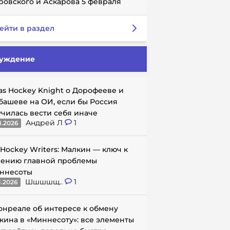
ровского и Аскарова 5 февраля
ейти в раздел
уждение
as Hockey Knight о Дорофееве и
башеве на ОИ, если бы Россия
училась вести себя иначе
Андрей Л
1
1.2026
 Hockey Writers: Малкин — ключ к
ению главной проблемы
ннесоты
Шшшшщ..
1
1.2026
онреале об интересе к обмену
кина в «Миннесоту»: все элементы