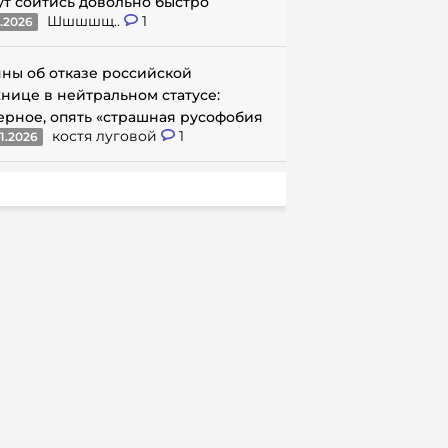
ут сойтись довольно быстро
Шшшшщ..
1
1.2026
ны об отказе российской
нице в нейтральном статусе:
ерное, опять «страшная русофобия
костя луговой
1
1.2026