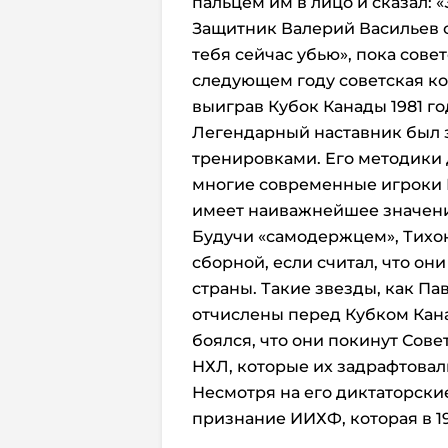
пальцем им в лицо и сказал: 
Защитник Валерий Васильев с
тебя сейчас убью», пока сове
следующем году советская ко
выиграв Кубок Канады 1981 го
Легендарный наставник был
тренировками. Его методики
многие современные игроки Н
имеет наиважнейшее значен
Будучи «самодержцем», Тихон
сборной, если считал, что он
страны. Такие звезды, как П
отчислены перед Кубком Канад
боялся, что они покинут Сов
НХЛ, которые их задрафтовал
Несмотря на его диктаторски
признание ИИХФ, которая в 19