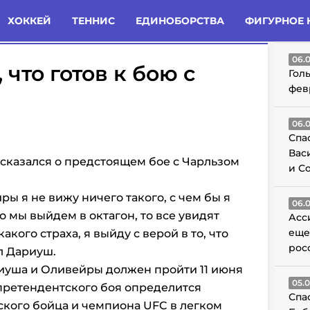
татьи
Комменты
Новости
ХОККЕЙ
ТЕННИС
ЕДИНОБОРСТВА
ФИГУРНОЕ 
ГО
06.
что готов к бою с
Гол
фев
06.
Спа
Вас
казался о предстоящем бое с Чарльзом
и С
ы я не вижу ничего такого, с чем бы я
06.
о мы выйдем в октагон, то все увидят
Асс
еще
акого страха, я выйду с верой в то, что
рос
л Дариуш.
иуша и Оливейры должен пройти 11 июня
05.
 претендентского боя определится
Спа
кого бойца и чемпиона UFC в легком