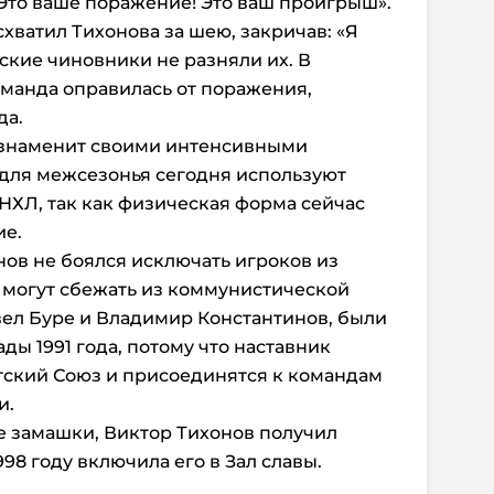
«Это ваше поражение! Это ваш проигрыш».
хватил Тихонова за шею, закричав: «Я
тские чиновники не разняли их. В
манда оправилась от поражения,
да.
 знаменит своими интенсивными
 для межсезонья сегодня используют
ХЛ, так как физическая форма сейчас
ие.
ов не боялся исключать игроков из
и могут сбежать из коммунистической
авел Буре и Владимир Константинов, были
ы 1991 года, потому что наставник
етский Союз и присоединятся к командам
и.
е замашки, Виктор Тихонов получил
98 году включила его в Зал славы.