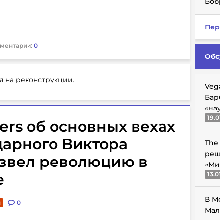
Боб
Пер
ментарии:
0
Обс
я на реконструкции.
Veg
Бар
«на
19.0
ers об основных вехах
дарного Виктора
The
реш
извел революцию в
«Ми
е
13.0
В М
и
0
Мал