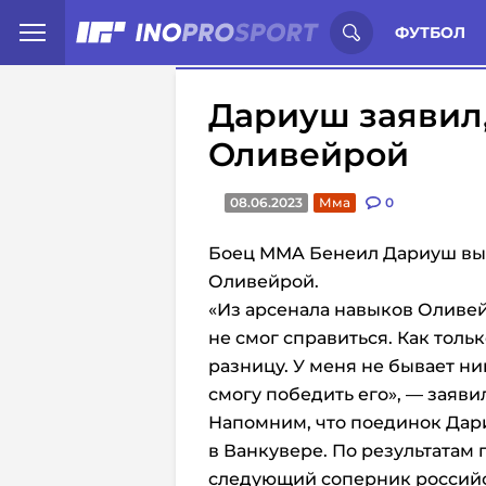
Иностранцы о спорте России:
С
ФУТБОЛ
Дариуш заявил, 
Оливейрой
08.06.2023
Мма
0
Боец MMA Бенеил Дариуш выс
Оливейрой.
«Из арсенала навыков Оливейр
не смог справиться. Как тольк
разницу. У меня не бывает ник
смогу победить его», — заяви
Напомним, что поединок Дар
в Ванкувере. По результатам
следующий соперник российс