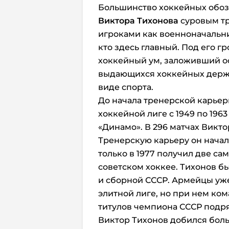
Большинство хоккейных обо
Виктора Тихонова
суровым тр
игроками как военноначальни
кто здесь главный. Под его 
хоккейный ум, заложивший ос
выдающихся хоккейных держа
виде спорта.
До начала тренерской карьер
хоккейной лиге с 1949 по 196
«Динамо». В 296 матчах Викто
Тренерскую карьеру он начал 
только в 1977 получил две с
советском хоккее. Тихонов б
и сборной СССР. Армейцы уж
элитной лиге, но при нем ком
титулов чемпиона СССР подряд
Виктор Тихонов добился бол