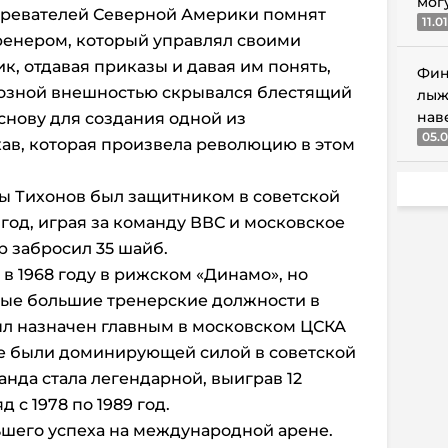
мог
зревателей Северной Америки помнят
11.0
енером, который управлял своими
к, отдавая приказы и давая им понять,
Фин
грозной внешностью скрывался блестящий
лыж
нав
нову для создания одной из
05.0
в, которая произвела революцию в этом
ы Тихонов был защитником в советской
3 год, играя за команду ВВС и московское
р забросил 35 шайб.
в 1968 году в рижском «Динамо», но
амые большие тренерские должности в
ыл назначен главным в московском ЦСКА
е были доминирующей силой в советской
анда стала легендарной, выиграв 12
 с 1978 по 1989 год.
ьшего успеха на международной арене.