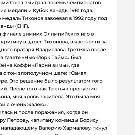
ский Союз выиграл восемь чемпионатов
е медали и Кубок Канады 1981 года.
медаль Тихонов завоевал в 1992 году под
анды (СНГ).
 финале зимних Олимпийских игр в
ритику в адрес Тихонова, в частности за
дного вратаря Владислава Третьяка после
 в газете «Нью-Йорк Таймс» был
эйна Коффи «Парни зимы», где
а о том злополучном шаге: «Самая
ре. Это решение было результатом того,
ий. После того как Третьяк пропустил
она, моя кровь закипела. Это была моя
ой я очень жалею».
лась и после поражения, когда он
ру Петрову, капитану команды Борису
 нападающему Валерию Хармалову, ткнул