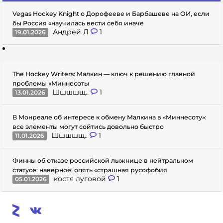
Vegas Hockey Knight о Дорофееве и Барбашеве на ОИ, если
бы Россия «научилась вести себя иначе
Андрей Л
1
19.01.2026
The Hockey Writers: Малкин — ключ к решению главной
проблемы «Миннесоты
Шшшшщ..
1
13.01.2026
В Монреале об интересе к обмену Малкина в «Миннесоту»:
все элементы могут сойтись довольно быстро
Шшшшщ..
1
11.01.2026
Финны об отказе российской лыжнице в нейтральном
статусе: наверное, опять «страшная русофобия
костя луговой
1
05.01.2026