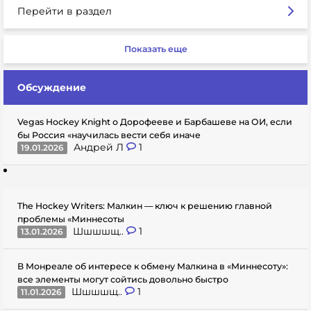
Перейти в раздел
Показать еще
Обсуждение
Vegas Hockey Knight о Дорофееве и Барбашеве на ОИ, если
бы Россия «научилась вести себя иначе
Андрей Л
1
19.01.2026
The Hockey Writers: Малкин — ключ к решению главной
проблемы «Миннесоты
Шшшшщ..
1
13.01.2026
В Монреале об интересе к обмену Малкина в «Миннесоту»:
все элементы могут сойтись довольно быстро
Шшшшщ..
1
11.01.2026