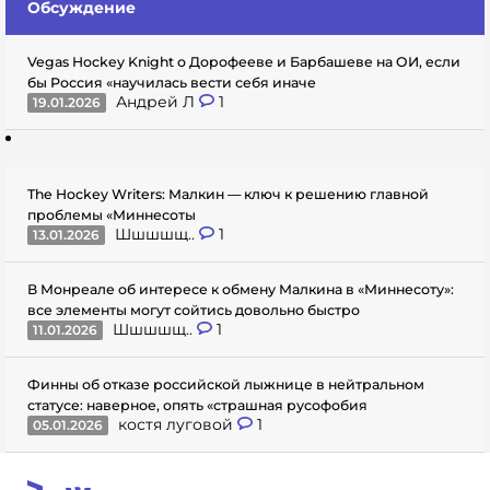
Обсуждение
Vegas Hockey Knight о Дорофееве и Барбашеве на ОИ, если
бы Россия «научилась вести себя иначе
Андрей Л
1
19.01.2026
The Hockey Writers: Малкин — ключ к решению главной
проблемы «Миннесоты
Шшшшщ..
1
13.01.2026
В Монреале об интересе к обмену Малкина в «Миннесоту»:
все элементы могут сойтись довольно быстро
Шшшшщ..
1
11.01.2026
Финны об отказе российской лыжнице в нейтральном
статусе: наверное, опять «страшная русофобия
костя луговой
1
05.01.2026