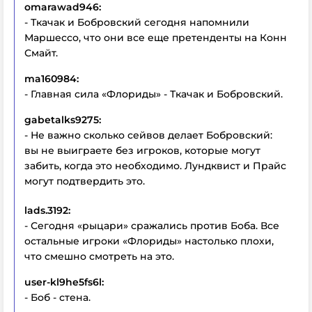
omarawad946:
- Ткачак и Бобровский сегодня напомнили
Маршессо, что они все еще претенденты на Конн
Смайт.
ma160984:
- Главная сила «Флориды» - Ткачак и Бобровский.
gabetalks9275:
- Не важно сколько сейвов делает Бобровский:
вы не выиграете без игроков, которые могут
забить, когда это необходимо. Лундквист и Прайс
могут подтвердить это.
lads.3192:
- Сегодня «рыцари» сражались против Боба. Все
остальные игроки «Флориды» настолько плохи,
что смешно смотреть на это.
user-kl9he5fs6l:
- Боб - стена.