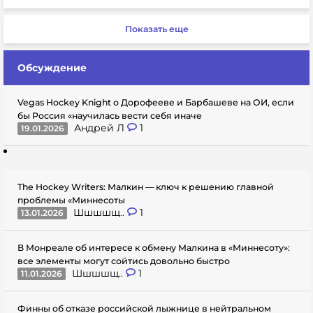
Показать еще
Обсуждение
Vegas Hockey Knight о Дорофееве и Барбашеве на ОИ, если
бы Россия «научилась вести себя иначе
Андрей Л
1
19.01.2026
The Hockey Writers: Малкин — ключ к решению главной
проблемы «Миннесоты
Шшшшщ..
1
13.01.2026
В Монреале об интересе к обмену Малкина в «Миннесоту»:
все элементы могут сойтись довольно быстро
Шшшшщ..
1
11.01.2026
Финны об отказе российской лыжнице в нейтральном