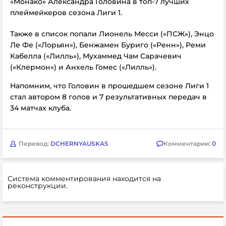
«Монако» Александра Головина в топ-7 лучших
плеймейкеров сезона Лиги 1.
Также в список попали Лионель Месси («ПСЖ»), Энцо
Ле Фе («Лорьян»), Бенжамен Буриго («Ренн»), Реми
Кабелла («Лилль»), Мухаммед Чам Сарачевич
(«Клермон») и Анхель Гомес («Лилль»).
Напомним, что Головин в прошедшем сезоне Лиги 1
стал автором 8 голов и 7 результативных передач в
34 матчах клуба.
Перевод:
DCHERNYAUSKAS
Комментарии:
0
Система комментирования находится на
реконструкции.