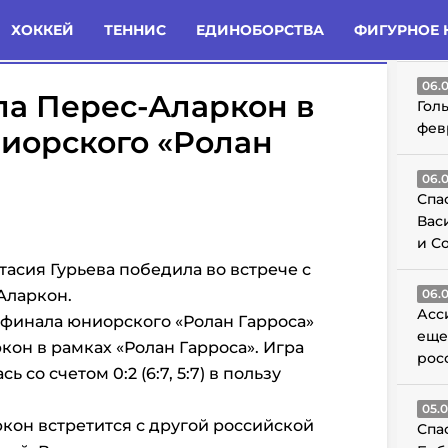
татьи
Комменты
Новости
ХОККЕЙ
ТЕННИС
ЕДИНОБОРСТВА
ФИГУРНОЕ 
ГО
06.
ла Перес-Аларкон в
Гол
фев
иорского «Ролан
06.
Спа
Вас
и С
тасия Гурьева победила во встрече с
Аларкон.
06.
Асс
уфинала юниорского «Ролан Гарроса»
еще
кон в рамках «Ролан Гарроса». Игра
рос
ь со счетом 0:2 (6:7, 5:7) в пользу
05.
кон встретится с другой российской
Спа