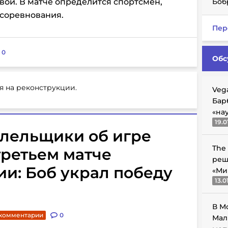
ой. В матче определится спортсмен,
Боб
 соревнования.
Пер
:
0
Обс
я на реконструкции.
Veg
Бар
«на
19.0
олельщики об игре
The
третьем матче
реш
и: Боб украл победу
«Ми
13.0
В М
 комментарии
0
Мал