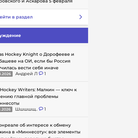
ровского и Аскарова 5 февраля
ейти в раздел
уждение
as Hockey Knight о Дорофееве и
башеве на ОИ, если бы Россия
училась вести себя иначе
Андрей Л
1
1.2026
 Hockey Writers: Малкин — ключ к
ению главной проблемы
ннесоты
Шшшшщ..
1
1.2026
онреале об интересе к обмену
кина в «Миннесоту»: все элементы