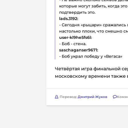
которые могут забить, когда эт
подтвердить это.
lads.3192:
- Сегодня «рыцари» сражались 
настолько плохи, что смешно см
user-kl9he5fs6l:
- Боб - стена.
saschaganser9671:
- Боб украл победу у «Вегаса»
Четвёртая игра финальной сери
московскому времени также 
Перевод:
Дмитрий Жуков
Комм