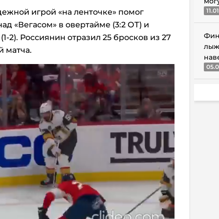
мог
11.0
дежной игрой «на ленточке» помог
д «Вегасом» в овертайме (3:2 ОТ) и
Фин
(1-2). Россиянин отразил 25 бросков из 27
лыж
й матча.
нав
05.0