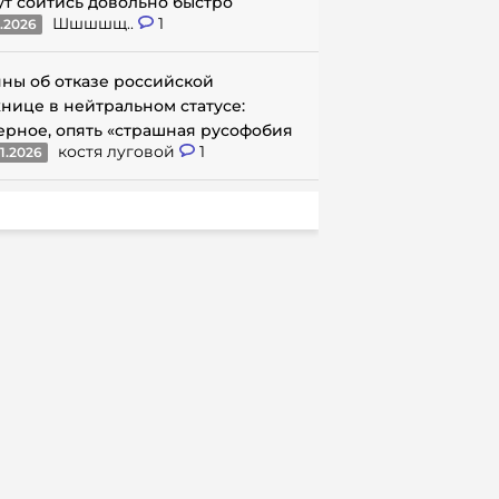
ут сойтись довольно быстро
Шшшшщ..
1
1.2026
ны об отказе российской
нице в нейтральном статусе:
ерное, опять «страшная русофобия
костя луговой
1
1.2026