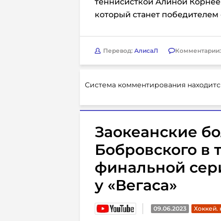
теннисисткой Алиной Корнеев
который станет победителем
Перевод:
АлисаЛ
Комментарии
Система комментирования находитс
Заокеанские б
Бобровского в 
финальной сери
у «Вегаса»
09.06.2023
Хоккей.