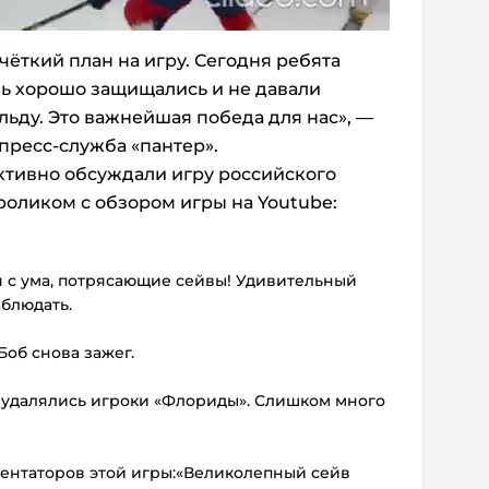
чёткий план на игру. Сегодня ребята
нь хорошо защищались и не давали
льду. Это важнейшая победа для нас», —
пресс-служба «пантер».
ктивно обсуждали игру российского
роликом с обзором игры на Youtube:
я с ума, потрясающие сейвы! Удивительный
аблюдать.
Боб снова зажег.
то удалялись игроки «Флориды». Слишком много
ментаторов этой игры:«Великолепный сейв