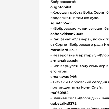
Бобровского!»
oughtopilot:
- Хорошая работа Боба. Серия б
продолжать в том же духе.
squatch545:
- «Бобровские коты» сегодня б
oahdavidson7008:
- Как фанат «Флайерз», до сих 
от Сергея Бобровского ради И
maxallard2595:
- Невероятный вратарь у «Флори
armchaircoach:
- Боб вернулся. Хочу семь игр 
его игры.
omarawad946:
- Ткачак и Бобровский сегодня
претенденты на Конн Смайт.
ma160984:
- Главная сила «Флориды» - Тка
gabetalks9275:
- Не важно сколько сейвов дела