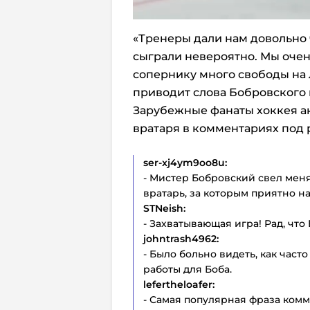
«Тренеры дали нам довольно 
сыграли невероятно. Мы оче
сопернику много свободы на 
приводит слова Бобровского 
Зарубежные фанаты хоккея а
вратаря в комментариях под 
ser-xj4ym9oo8u:
- Мистер Бобровский свел мен
вратарь, за которым приятно н
STNeish:
- Захватывающая игра! Рад, что 
johntrash4962:
- Было больно видеть, как час
работы для Боба.
lefertheloafer:
- Самая популярная фраза ком