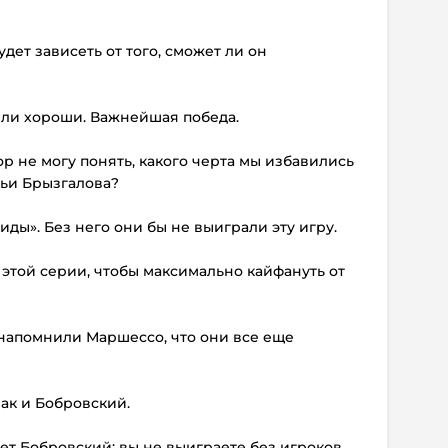
удет зависеть от того, сможет ли он
ыли хороши. Важнейшая победа.
пор не могу понять, какого черта мы избавились
льи Брызгалова?
ды». Без него они бы не выиграли эту игру.
в этой серии, чтобы максимально кайфануть от
 напомнили Маршессо, что они все еще
чак и Бобровский.
ет Бобровский: вы не выиграете без игроков,