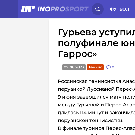
Иностранцы о спорте России:
С
ФУТБОЛ
Гурьева уступи
полуфинале юн
Гаррос»
09.06.2023
Теннис
0
Российская теннисистка Анас
перуанкой Луссианой Перес-
9 июня завершился матч пол
между Гурьевой и Перес-Алар
длилась 114 минут и закончилас
перуанской теннисистки.
В финале турнира Перес-Алар