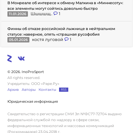
В Монреале об интересе к обмену Малкина в «Миннесоту»:
все элементы могут сойтись довольно быстро
Шшшшщ..
1
11.01.2026
Финны об отказе российской лыжнице в нейтральном
статусе: наверное, опять «страшная русофобия
костя луговой
1
05.01.2026
© 2026. InoProSport
All rights reserved.
Учредитель: ООО «Раре.Ру»
Архив
Авторы
Контакты
RSS
Юридическая информация
Свидетельство о регистрации СМИ Эл №ФС77-72704 выдано
федеральной службой по надзору в сфере связи,
информационных технологий и массовых коммуникаций
(Роскомнадзор) 23.04.2018 г.