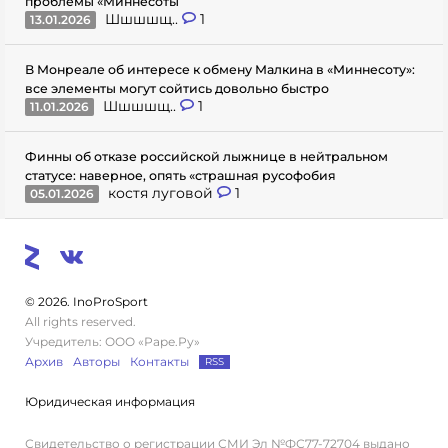
проблемы «Миннесоты
Шшшшщ..
1
13.01.2026
В Монреале об интересе к обмену Малкина в «Миннесоту»:
все элементы могут сойтись довольно быстро
Шшшшщ..
1
11.01.2026
Финны об отказе российской лыжнице в нейтральном
статусе: наверное, опять «страшная русофобия
костя луговой
1
05.01.2026
© 2026. InoProSport
All rights reserved.
Учредитель: ООО «Раре.Ру»
Архив
Авторы
Контакты
RSS
Юридическая информация
Свидетельство о регистрации СМИ Эл №ФС77-72704 выдано