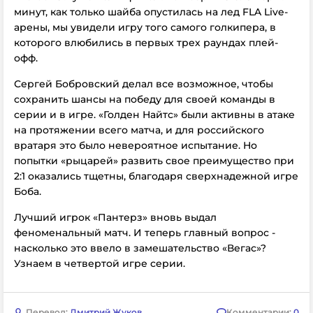
минут, как только шайба опустилась на лед FLA Live-
арены, мы увидели игру того самого голкипера, в
которого влюбились в первых трех раундах плей-
офф.
Сергей Бобровский делал все возможное, чтобы
сохранить шансы на победу для своей команды в
серии и в игре. «Голден Найтс» были активны в атаке
на протяжении всего матча, и для российского
вратаря это было невероятное испытание. Но
попытки «рыцарей» развить свое преимущество при
2:1 оказались тщетны, благодаря сверхнадежной игре
Боба.
Лучший игрок «Пантерз» вновь выдал
феноменальный матч. И теперь главный вопрос -
насколько это ввело в замешательство «Вегас»?
Узнаем в четвертой игре серии.
Перевод:
Дмитрий Жуков
Комментарии:
0