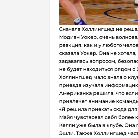
Сначала Холлингшед не решал
Модиан Уокер, очень волновал
реакция, как и у любого челов
сказала Уокер. Она не хотела,
задавалась вопросом, безопас
не будет находиться рядом с
Холлингшед мало знала о клуб
приезда изучала информацию 
Американка решила, что если 
привлечет внимание команды
«Я решила приехать сюда для 
Майя чувствовал себя более 
Келли уже была в клубе. Она 
Эшли. Также Холлингшед част