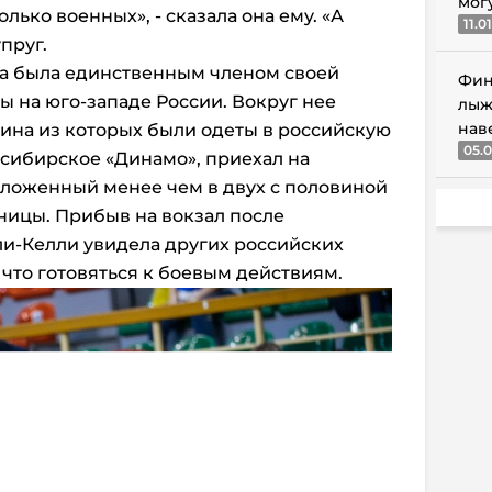
мог
лько военных», - сказала она ему. «А
11.0
пруг.
а была единственным членом своей
Фин
ы на юго-западе России. Вокруг нее
лыж
нав
вина из которых были одеты в российскую
05.0
осибирское «Динамо», приехал на
оложенный менее чем в двух с половиной
аницы. Прибыв на вокзал после
ли-Келли увидела других российских
 что готовяться к боевым действиям.