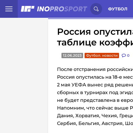
Иностранцы о спорте России:
С
ФУТБОЛ
Россия опустила
таблице коэфф
12.06.2023
Футбол. новости
0
После отстранения российски
Россия опустилась на 18-е м
2 мая УЕФА вынес ряд решени
сборных в турнирах под эгид
не будет представлена в евро
Напомним, что сейчас выше 
Дания, Хорватия, Чехия, Грец
Сербия, Бельгия, Австрия, Шо