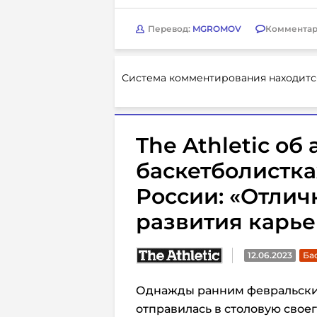
Перевод:
MGROMOV
Комментар
Система комментирования находитс
The Athletic о
баскетболистка
России: «Отлич
развития карь
12.06.2023
Ба
Однажды ранним февральски
отправилась в столовую своег