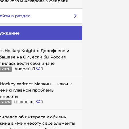
ровского и Аскарова 5 февраля
ейти в раздел
уждение
as Hockey Knight о Дорофееве и
башеве на ОИ, если бы Россия
училась вести себя иначе
Андрей Л
1
1.2026
 Hockey Writers: Малкин — ключ к
ению главной проблемы
ннесоты
Шшшшщ..
1
1.2026
онреале об интересе к обмену
кина в «Миннесоту»: все элементы