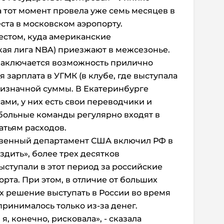
 тот момент провела уже семь месяцев в
ста в московском аэропорту.
местом, куда американские
ая лига NBA) приезжают в межсезонье.
 заключается возможность прилично
я зарплата в УГМК (в клубе, где выступала
мизначной суммы. В Екатеринбурге
ами, у них есть свои переводчики и
больные команды регулярно входят в
атьям расходов.
ственный департамент США включил РФ в
ездить», более трех десятков
ступали в этот период за российские
рта. При этом, в отличие от больших
их решение выступать в России во время
принималось только из-за денег.
я, конечно, рисковала», - сказала