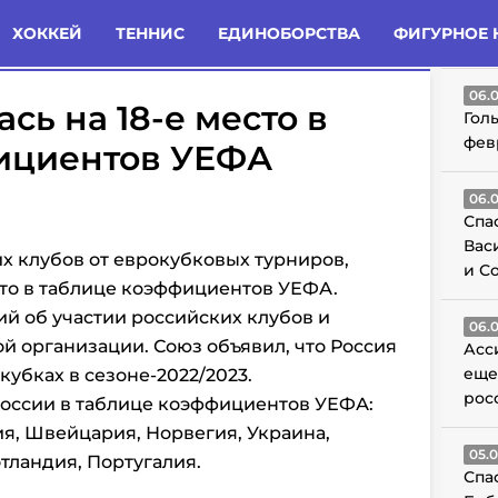
татьи
Комменты
Новости
ХОККЕЙ
ТЕННИС
ЕДИНОБОРСТВА
ФИГУРНОЕ 
ГО
06.
сь на 18-е место в
Гол
фев
ициентов УЕФА
06.
Спа
Вас
х клубов от еврокубковых турниров,
и С
есто в таблице коэффициентов УЕФА.
й об участии российских клубов и
06.
ой организации. Союз объявил, что Россия
Асс
еще
кубках в сезоне-2022/2023.
рос
России в таблице коэффициентов УЕФА:
ия, Швейцария, Норвегия, Украина,
05.
тландия, Португалия.
Спа