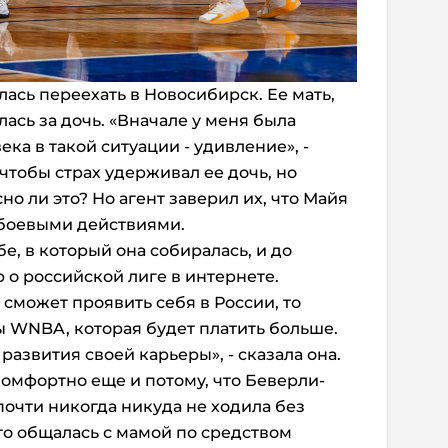
ась переехать в Новосибирск. Ее мать,
ась за дочь. «Вначале у меня была
ека в такой ситуации - удивление», -
 чтобы страх удерживал ее дочь, но
но ли это? Но агент заверил их, что Майя
 боевыми действиями.
е, в который она собиралась, и до
о российской лиге в интернете.
сможет проявить себя в России, то
 WNBA, которая будет платить больше.
развития своей карьеры», - сказала она.
комфортно еще и потому, что Беверли-
почти никогда никуда не ходила без
о общалась с мамой по средством