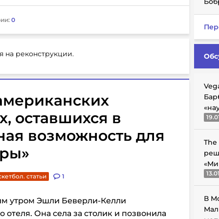
Боб
ии:
0
Пер
я на реконструкции.
Обс
Veg
б американских
Бар
«на
х, оставшихся в
19.0
ная возможность для
The
еры»
реш
«Ми
13.0
скетбол. статьи
1
В М
м утром Эшли Беверли-Келли
Мал
о отеля. Она села за столик и позвонила