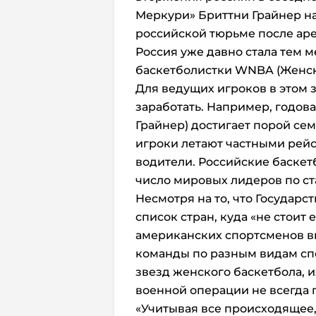
Меркури» Бриттни Грайнер на
российской тюрьме после аре
Россия уже давно стала тем 
баскетболистки WNBA (Женск
Для ведущих игроков в этом
заработать. Например, годова
Грайнер) достигает порой се
игроки летают частными рейс
водители. Российские баскет
число мировых лидеров по ст
Несмотря на то, что Государ
список стран, куда «не стоит 
американских спортсменов вы
команды по разным видам спо
звезд женского баскетбола, 
военной операции не всегда 
«Учитывая все происходящее, 