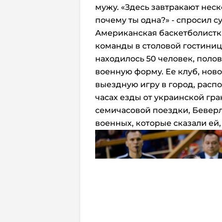
мужу. «Здесь завтракают неско
почему ты одна?» - спросил су
Американская баскетболистк
команды в столовой гостиниц
находилось 50 человек, поло
военную форму. Ее клуб, нов
выездную игру в город, расп
часах езды от украинской гр
семичасовой поездки, Бевер
военных, которые сказали ей,