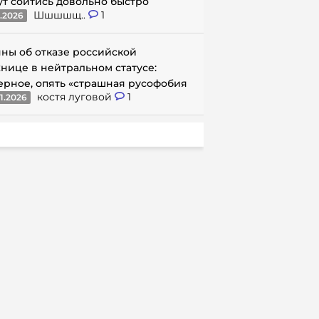
ут сойтись довольно быстро
Шшшшщ..
1
1.2026
ны об отказе российской
нице в нейтральном статусе:
ерное, опять «страшная русофобия
костя луговой
1
1.2026