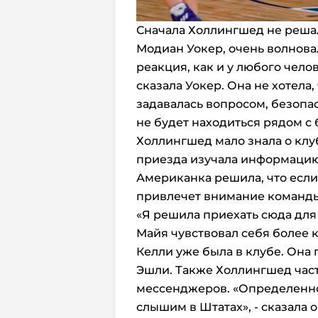
Сначала Холлингшед не решал
Модиан Уокер, очень волновал
реакция, как и у любого челов
сказала Уокер. Она не хотела,
задавалась вопросом, безопас
не будет находиться рядом с
Холлингшед мало знала о клуб
приезда изучала информацию 
Американка решила, что если 
привлечет внимание команды
«Я решила приехать сюда для 
Майя чувствовал себя более 
Келли уже была в клубе. Она 
Эшли. Также Холлингшед част
мессенджеров. «Определенно 
слышим в Штатах», - сказала 