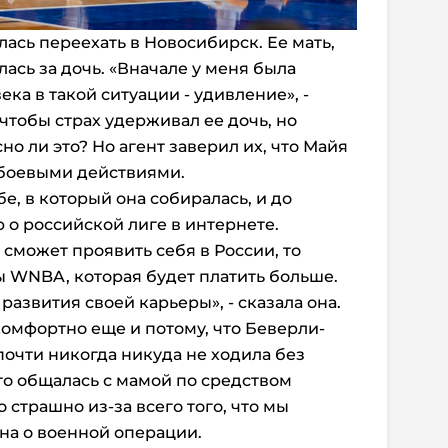
ась переехать в Новосибирск. Ее мать,
ась за дочь. «Вначале у меня была
ека в такой ситуации - удивление», -
 чтобы страх удерживал ее дочь, но
но ли это? Но агент заверил их, что Майя
 боевыми действиями.
е, в который она собиралась, и до
о российской лиге в интернете.
сможет проявить себя в России, то
 WNBA, которая будет платить больше.
развития своей карьеры», - сказала она.
комфортно еще и потому, что Беверли-
почти никогда никуда не ходила без
о общалась с мамой по средством
страшно из-за всего того, что мы
она о военной операции.