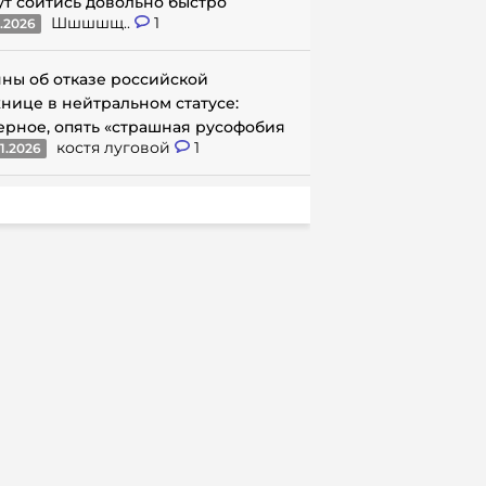
ут сойтись довольно быстро
Шшшшщ..
1
1.2026
ны об отказе российской
нице в нейтральном статусе:
ерное, опять «страшная русофобия
костя луговой
1
1.2026