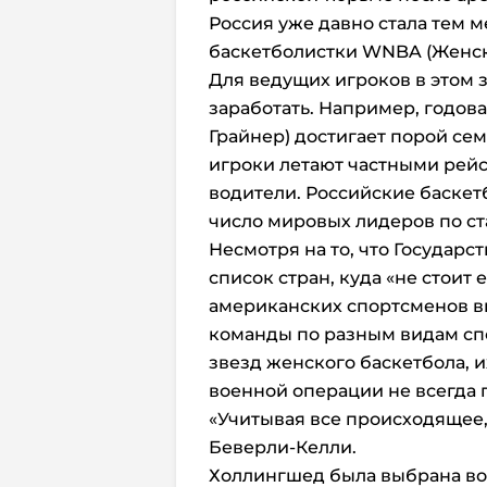
Россия уже давно стала тем 
баскетболистки WNBA (Женск
Для ведущих игроков в этом
заработать. Например, годова
Грайнер) достигает порой се
игроки летают частными рейс
водители. Российские баскет
число мировых лидеров по ст
Несмотря на то, что Государ
список стран, куда «не стоит 
американских спортсменов вы
команды по разным видам спо
звезд женского баскетбола, 
военной операции не всегда 
«Учитывая все происходящее, 
Беверли-Келли.
Холлингшед была выбрана во