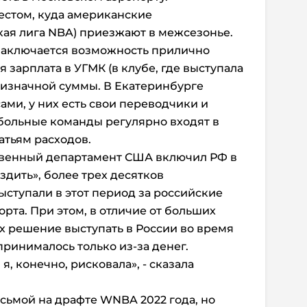
местом, куда американские
ая лига NBA) приезжают в межсезонье.
 заключается возможность прилично
я зарплата в УГМК (в клубе, где выступала
мизначной суммы. В Екатеринбурге
ами, у них есть свои переводчики и
больные команды регулярно входят в
атьям расходов.
ственный департамент США включил РФ в
ездить», более трех десятков
ступали в этот период за российские
рта. При этом, в отличие от больших
их решение выступать в России во время
принималось только из-за денег.
я, конечно, рисковала», - сказала
сьмой на драфте WNBA 2022 года, но