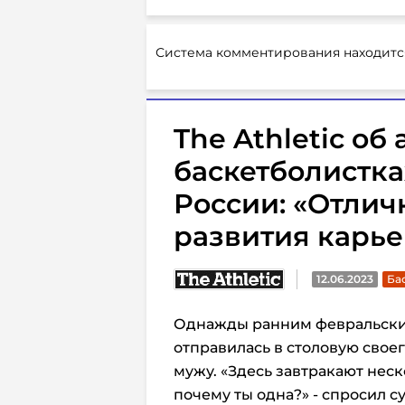
Система комментирования находитс
The Athletic о
баскетболистка
России: «Отлич
развития карь
12.06.2023
Ба
Однажды ранним февральски
отправилась в столовую своег
мужу. «Здесь завтракают неско
почему ты одна?» - спросил су