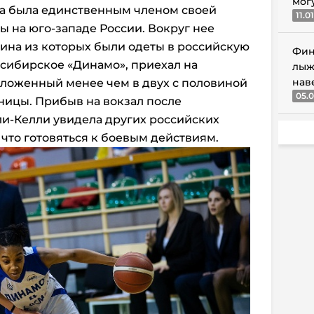
мог
а была единственным членом своей
11.0
ы на юго-западе России. Вокруг нее
вина из которых были одеты в российскую
Фин
осибирское «Динамо», приехал на
лыж
нав
оложенный менее чем в двух с половиной
05.0
аницы. Прибыв на вокзал после
ли-Келли увидела других российских
 что готовяться к боевым действиям.