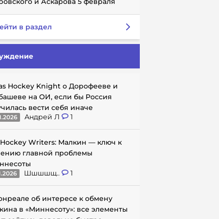
ровского и Аскарова 5 февраля
ейти в раздел
уждение
as Hockey Knight о Дорофееве и
башеве на ОИ, если бы Россия
училась вести себя иначе
Андрей Л
1
1.2026
 Hockey Writers: Малкин — ключ к
ению главной проблемы
ннесоты
Шшшшщ..
1
1.2026
онреале об интересе к обмену
кина в «Миннесоту»: все элементы