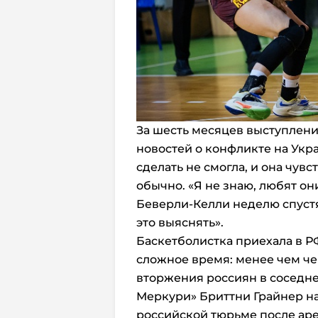
За шесть месяцев выступлени
новостей о конфликте на Укра
сделать не смогла, и она чув
обычно. «Я не знаю, любят он
Беверли-Келли неделю спустя
это выяснять».
Баскетболистка приехала в Р
сложное время: менее чем ч
вторжения россиян в соседне
Меркури» Бриттни Грайнер на
российской тюрьме после аре