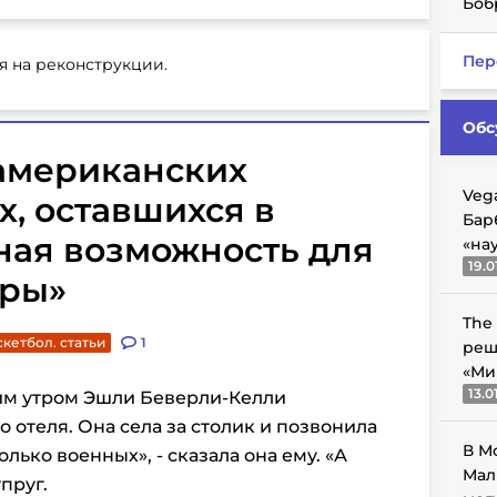
Боб
Пер
я на реконструкции.
Обс
б американских
Veg
х, оставшихся в
Бар
ная возможность для
«на
19.0
еры»
The
скетбол. статьи
1
реш
«Ми
13.0
м утром Эшли Беверли-Келли
о отеля. Она села за столик и позвонила
В М
лько военных», - сказала она ему. «А
Мал
пруг.