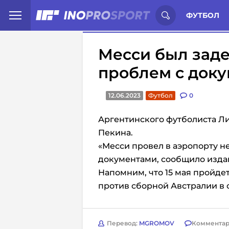
Иностранцы о спорте России:
С
ФУТБОЛ
Месси был заде
проблем с док
12.06.2023
Футбол
0
Аргентинского футболиста Л
Пекина.
«Месси провел в аэропорту не
документами, сообщило издани
Напомним, что 15 мая пройде
против сборной Австралии в 
Перевод:
MGROMOV
Комментар