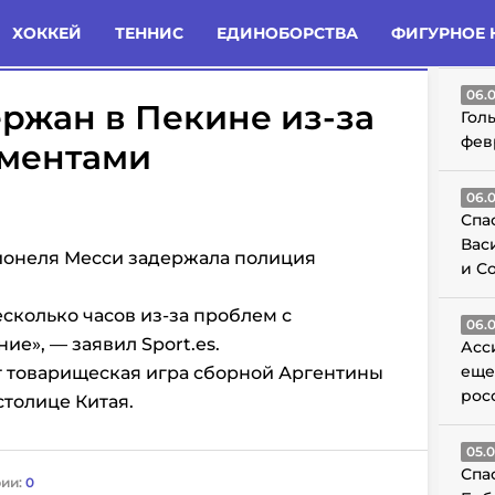
татьи
Комменты
Новости
ХОККЕЙ
ТЕННИС
ЕДИНОБОРСТВА
ФИГУРНОЕ 
ГО
06.
ржан в Пекине из-за
Гол
фев
ументами
06.
Спа
Вас
ионеля Месси задержала полиция
и С
сколько часов из-за проблем с
06.
е», — заявил Sport.es.
Асс
еще
т товарищеская игра сборной Аргентины
рос
столице Китая.
05.
Спа
ии:
0