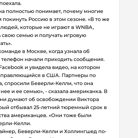
поехала.
она полностью понимает, почему многие
покинуть Россию в этом сезоне. «В то же
ля людей, которые не играют в WNBA,
 свою семью и получать игровую
ать».
оманде в Москве, когда узнала об
 телефон начали приходить сообщения.
Facebook и увидела видео, на котором
направляющийся в США. Партнеры по
а, спросили Беверли-Келли, что она
 нее и ее семью», - сказала американка. В
 они думают об освобождении Виктора
орый отбывал 25-летний тюремный срок в
ства американцев. «Они тоже были
верли-Келли.
айнер, Беверли-Келли и Холлингшед по-