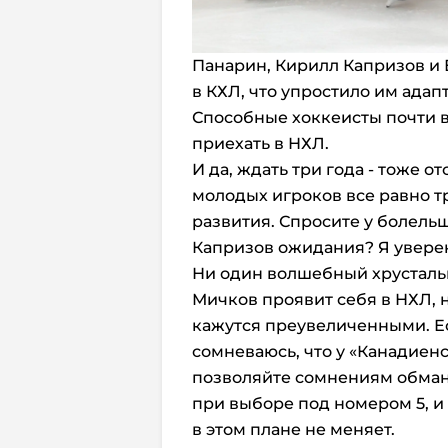
Панарин, Кирилл Капризов и 
в КХЛ, что упростило им адап
Способные хоккеисты почти в
приехать в НХЛ.
И да, ждать три года - тоже о
молодых игроков все равно 
развития. Спросите у болель
Капризов ожидания? Я уверен
Ни один волшебный хрусталь
Мичков проявит себя в НХЛ, 
кажутся преувеличенными. Ес
сомневаюсь, что у «Канадиенс
позволяйте сомнениям обману
при выборе под номером 5, и
в этом плане не меняет.