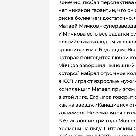
Конечно, любая перспектива
нет никакой гарантии, что он 
риска более чем достаточно,
Матвей Мичков - суперзвезд
У Мичкова есть все задатки 
российским молодым игроком 
сравнивали и с Бедардом. Все
которая пригодится любой к
Мичков завершил нынешний с
которой набрал огромное кол
в КХЛ играют взрослые мужик
комплекция Матвея при этом
в этой лиге. Его игра говорит
как на звезду. «Канадиенс» 
хоккеисте. Но осмелятся ли о
В ближайшие три года Мичков
времени на льду. Питерский С