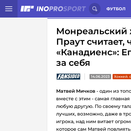
Иностранцы о спорте России:
С
ФУТБОЛ
Монреальский 
Праут считает,
«Канадиенс»: Ег
за себя
14.06.2023
Хоккей. 
Матвей Мичков
- один из топ
вместе с этим - самая главная
любую другую. По своему тал
лучших, возможно, даже в тро
игрока, над ним витает огро
которое сам Матвей повлиять