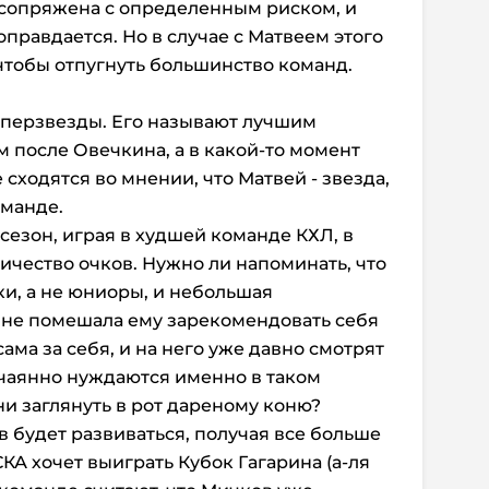
 сопряжена с определенным риском, и
оправдается. Но в случае с Матвеем этого
 чтобы отпугнуть большинство команд.
а
суперзвезды. Его называют лучшим
после Овечкина, а в какой-то момент
 сходятся во мнении, что Матвей - звезда,
оманде.
езон, играя в худшей команде КХЛ, в
ичество очков. Нужно ли напоминать, что
и, а не юниоры, и небольшая
 не помешала ему зарекомендовать себя
 сама за себя, и на него уже давно смотрят
отчаянно нуждаются именно в таком
ни заглянуть в рот дареному коню?
 будет развиваться, получая все больше
КА хочет выиграть Кубок Гагарина (а-ля