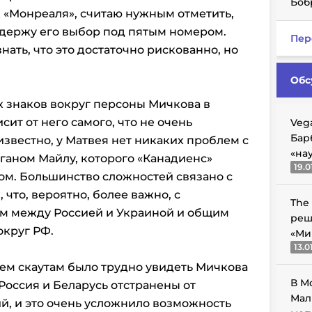
Боб
 «Монреаля», считаю нужным отметить,
ддержу его выбор под пятым номером.
Пер
нать, что это достаточно рискованно, но
Обс
 знаков вокруг персоны Мичкова в
сит от него самого, что не очень
Veg
Бар
известно, у Матвея нет никаких проблем с
«на
оганом Майлу, которого «Канадиенс»
19.0
ом. Большинство сложностей связано с
что, вероятно, более важно, с
The
 между Россией и Украиной и общим
реш
круг РФ.
«Ми
13.0
ем скаутам было трудно увидеть Мичкова
В М
Россия и Беларусь отстранены от
Мал
, и это очень усложнило возможность