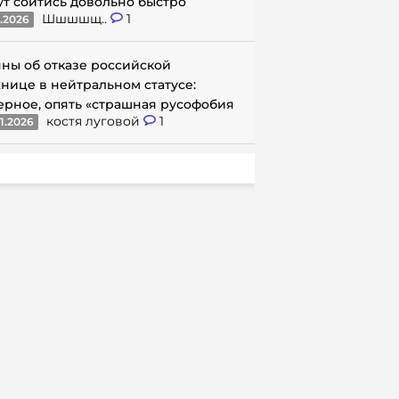
ут сойтись довольно быстро
Шшшшщ..
1
1.2026
ны об отказе российской
нице в нейтральном статусе:
ерное, опять «страшная русофобия
костя луговой
1
1.2026