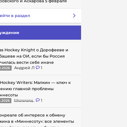
ровского и Аскарова 5 февраля
ейти в раздел
уждение
as Hockey Knight о Дорофееве и
башеве на ОИ, если бы Россия
училась вести себя иначе
Андрей Л
1
1.2026
 Hockey Writers: Малкин — ключ к
ению главной проблемы
ннесоты
Шшшшщ..
1
1.2026
онреале об интересе к обмену
кина в «Миннесоту»: все элементы