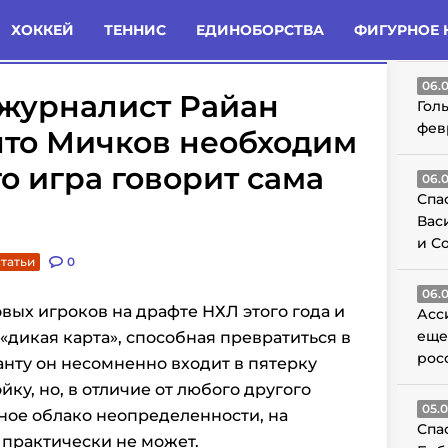
татьи
Комменты
Новости
ХОККЕЙ
ТЕННИС
ЕДИНОБОРСТВА
ФИГУРНОЕ 
ГО
06.
журналист Райан
Гол
фев
 что Мичков необходим
о игра говорит сама
06.
Спа
Вас
и С
статьи
0
06.
овых игроков на драфте НХЛ этого года и
Асс
еще
 «дикая карта», способная превратиться в
рос
анту он несомненно входит в пятерку
йку, но, в отличие от любого другого
05.
мное облако неопределенности, на
Спа
 практически не может.