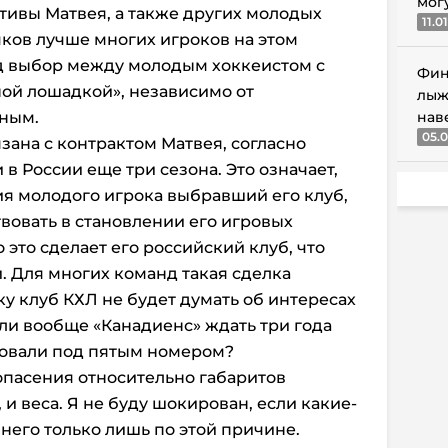
мог
ивы Матвея, а также других молодых
11.0
чков лучше многих игроков на этом
нд выбор между молодым хоккеистом с
Фин
ой лошадкой», независимо от
лыж
дным.
нав
05.0
зана с контрактом Матвея, согласно
в России еще три сезона. Это означает,
я молодого игрока выбравший его клуб,
твовать в становлении его игровых
о это сделает его российский клуб, что
. Для многих команд такая сделка
у клуб КХЛ не будет думать об интересах
 ли вообще «Канадиенс» ждать три года
товали под пятым номером?
опасения относительно габаритов
, и веса. Я не буду шокирован, если какие-
него только лишь по этой причине.