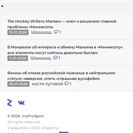
The Hockey Writers: Малкин — ключ к решению главной
проблемы «Миннесоты
Шшшшщ..
1
13.01.2026
В Монреале об интересе к обмену Малкина в «Миннесоту»:
все элементы могут сойтись довольно быстро
Шшшшщ..
1
11.01.2026
Финны об отказе российской лыжнице в нейтральном
статусе: наверное, опять «страшная русофобия
костя луговой
1
05.01.2026
© 2026. InoProSport
All rights reserved.
Учредитель: ООО «Раре.Ру»