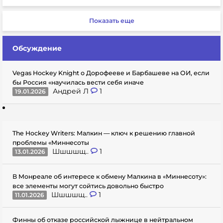
Показать еще
Обсуждение
Vegas Hockey Knight о Дорофееве и Барбашеве на ОИ, если
бы Россия «научилась вести себя иначе
Андрей Л
1
19.01.2026
The Hockey Writers: Малкин — ключ к решению главной
проблемы «Миннесоты
Шшшшщ..
1
13.01.2026
В Монреале об интересе к обмену Малкина в «Миннесоту»:
все элементы могут сойтись довольно быстро
Шшшшщ..
1
11.01.2026
Финны об отказе российской лыжнице в нейтральном