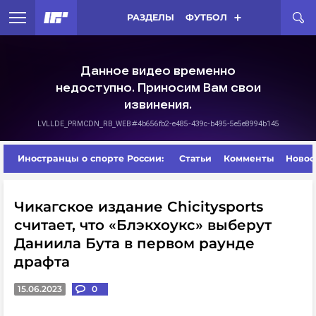
РАЗДЕЛЫ
ФУТБОЛ
Иностранцы о спорте России:
Статьи
Комменты
Новос
Чикагское издание Chicitysports
считает, что «Блэкхоукс» выберут
Даниила Бута в первом раунде
драфта
15.06.2023
0