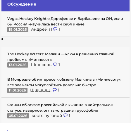
Обсуждение
Vegas Hockey Knight о Дорофееве и Барбашеве на ОИ, если
бы Россия «научилась вести себя иначе
Андрей Л
1
19.01.2026
The Hockey Writers: Малкин — ключ к решению главной
проблемы «Миннесоты
Шшшшщ..
1
13.01.2026
В Монреале об интересе к обмену Малкина в «Миннесоту»:
все элементы могут сойтись довольно быстро
Шшшшщ..
1
11.01.2026
Финны об отказе российской лыжнице в нейтральном
статусе: наверное, опять «страшная русофобия
костя луговой
1
05.01.2026