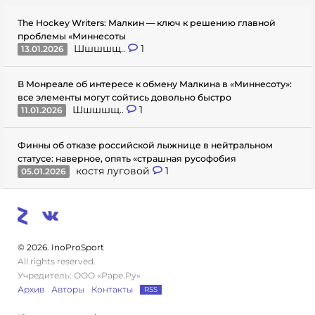
The Hockey Writers: Малкин — ключ к решению главной
проблемы «Миннесоты
Шшшшщ..
1
13.01.2026
В Монреале об интересе к обмену Малкина в «Миннесоту»:
все элементы могут сойтись довольно быстро
Шшшшщ..
1
11.01.2026
Финны об отказе российской лыжнице в нейтральном
статусе: наверное, опять «страшная русофобия
костя луговой
1
05.01.2026
© 2026. InoProSport
All rights reserved.
Учредитель: ООО «Раре.Ру»
Архив
Авторы
Контакты
RSS