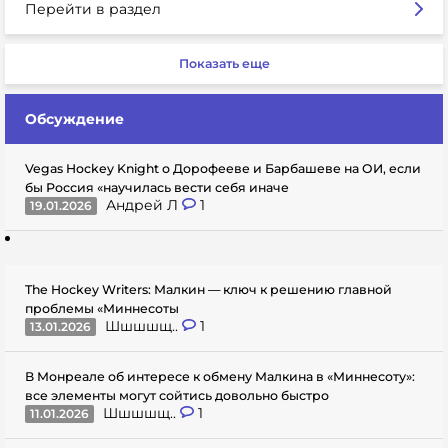
Перейти в раздел
Показать еще
Обсуждение
Vegas Hockey Knight о Дорофееве и Барбашеве на ОИ, если
бы Россия «научилась вести себя иначе
Андрей Л
1
19.01.2026
The Hockey Writers: Малкин — ключ к решению главной
проблемы «Миннесоты
Шшшшщ..
1
13.01.2026
В Монреале об интересе к обмену Малкина в «Миннесоту»:
все элементы могут сойтись довольно быстро
Шшшшщ..
1
11.01.2026