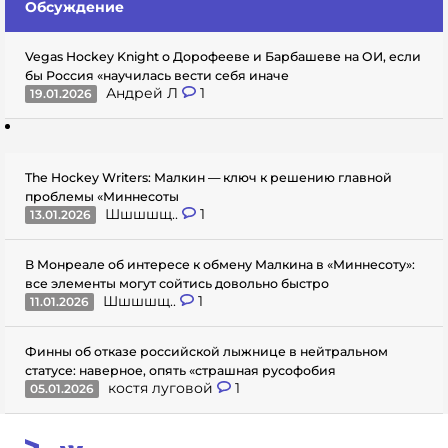
Обсуждение
Vegas Hockey Knight о Дорофееве и Барбашеве на ОИ, если
бы Россия «научилась вести себя иначе
Андрей Л
1
19.01.2026
The Hockey Writers: Малкин — ключ к решению главной
проблемы «Миннесоты
Шшшшщ..
1
13.01.2026
В Монреале об интересе к обмену Малкина в «Миннесоту»:
все элементы могут сойтись довольно быстро
Шшшшщ..
1
11.01.2026
Финны об отказе российской лыжнице в нейтральном
статусе: наверное, опять «страшная русофобия
костя луговой
1
05.01.2026