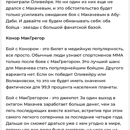
проиграли Оливейре. Но ни один из них еще не
дрался с Махачевым, и это обстоятельство будет
только усиливать ожидание боя с Махачевым в Абу-
Даби. И давайте не будем обманывать себя: оба
бойца - звезды с большой фанатской базой.
Конор МакГрегор
Бой с Конором - это билет в медийную популярность,
все просто. Обычные люди узнают спортсменов ММА
только после боев с МакГрегором. Это лучший шанс
для Махачева стать популярнейшим бойцом. Другого
варианта нет. Если он победит Оливейру или
Волкановски, то это не будет иметь значения
фактически для 99,9 процента населения планеты.
Бой с МакГрегором - это джекпот. За один выход в
октагон Махачев заработает больше денег, чем за
пять последующих вместе взятых, встретив при этом
самого легкого соперника за последние четыре года.
Дальше он сможет драться уже с кем угодно в мире,
потому что все люди будут смотреть на него как на